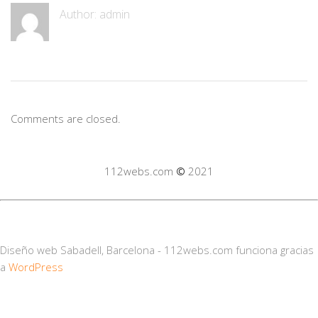
Author:
admin
Comments are closed.
112webs.com
©
2021
Diseño web Sabadell, Barcelona - 112webs.com funciona gracias
a
WordPress