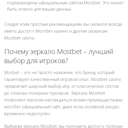
подтверждены официальным сайтом Mostbet. Это может
быть опасно для ваших данных.
Следуя этим простым рекомендациям, вы сможете всегда
иметь доступ к Мостбет казино и другим сервисам
Mostbet casino.
Почему зеркало Mostbet – лучший
выбор для игроков?
Mosbet – это не просто название, это бренд, который
гарантирует качественный игровой опыт. Mostbet casino
предлагает широкий выбор игр, от классических слотов
до сложных покерных турниров. Зеркало Mostbet
позволяет игрокам наслаждаться всеми преимуществами
мостбет официальный сайт, даже если основной ресурс
временно недоступен.
Выбирая зеркало Mostbet, вы получаете доступ к полному