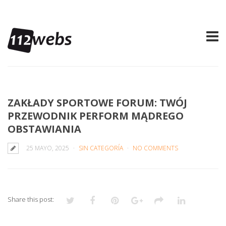
ZAKŁADY SPORTOWE FORUM: TWÓJ
PRZEWODNIK PERFORM MĄDREGO
OBSTAWIANIA
25 MAYO, 2025
SIN CATEGORÍA
NO COMMENTS
Share this post: