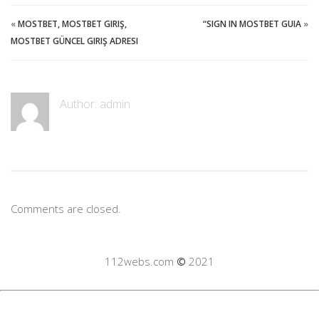
«
MOSTBET, MOSTBET GIRIŞ,
“SIGN IN MOSTBET GUIA
»
MOSTBET GÜNCEL GIRIŞ ADRESI
Author:
admin
Comments are closed.
112webs.com
©
2021