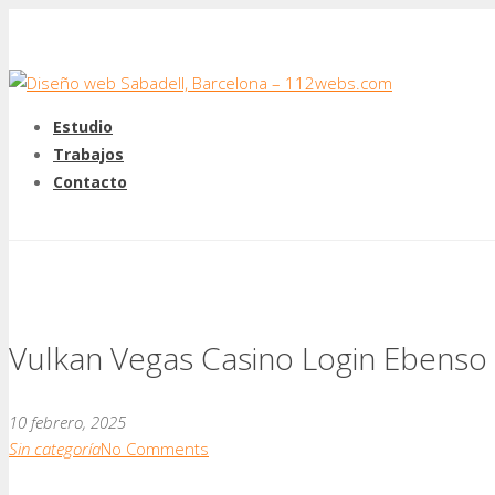
Estudio
Trabajos
Contacto
Vulkan Vegas Casino Login Ebenso R
10 febrero, 2025
Sin categoría
No Comments