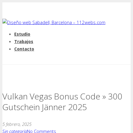
Estudio
Trabajos
Contacto
Vulkan Vegas Bonus Code » 300
Gutschein Jänner 2025
5 febrero, 2025
Sin categoría
No Comments