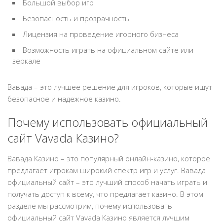
Большой выбор игр
Безопасность и прозрачность
Лицензия на проведение игорного бизнеса
Возможность играть на официальном сайте или
зеркале
Вавада – это лучшее решение для игроков, которые ищут
безопасное и надежное казино.
Почему использовать официальный
сайт Vavada Казино?
Вавада Казино – это популярный онлайн-казино, которое
предлагает игрокам широкий спектр игр и услуг. Вавада
официальный сайт – это лучший способ начать играть и
получать доступ к всему, что предлагает казино. В этом
разделе мы рассмотрим, почему использовать
официальный сайт Vavada Казино является лучшим