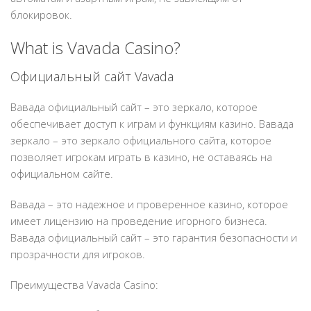
блокировок.
What is Vavada Casino?
Официальный сайт Vavada
Вавада официальный сайт – это зеркало, которое
обеспечивает доступ к играм и функциям казино. Вавада
зеркало – это зеркало официального сайта, которое
позволяет игрокам играть в казино, не оставаясь на
официальном сайте.
Вавада – это надежное и проверенное казино, которое
имеет лицензию на проведение игорного бизнеса.
Вавада официальный сайт – это гарантия безопасности и
прозрачности для игроков.
Преимущества Vavada Casino: