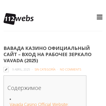
ВАВАДА КАЗИНО ОФИЦИАЛЬНЫЙ
САЙТ – ВХОД НА РАБОЧЕЕ ЗЕРКАЛО
VAVADA (2025)
9 ABRIL, 2025
SIN CATEGORÍA
NO COMMENTS
Содержимое
Vavada Casino Official Website: