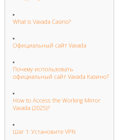
What is Vavada Casino?
Официальный сайт Vavada
Почему использовать
официальный сайт Vavada Казино?
How to Access the Working Mirror
Vavada (2025)?
Шаг 1: Установите VPN