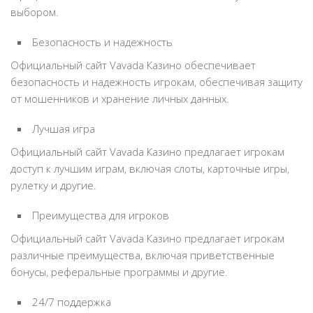
выбором.
Безопасность и надежность
Официальный сайт Vavada Казино обеспечивает
безопасность и надежность игрокам, обеспечивая защиту
от мошенников и хранение личных данных.
Лучшая игра
Официальный сайт Vavada Казино предлагает игрокам
доступ к лучшим играм, включая слоты, карточные игры,
рулетку и другие.
Преимущества для игроков
Официальный сайт Vavada Казино предлагает игрокам
различные преимущества, включая приветственные
бонусы, реферальные программы и другие.
24/7 поддержка