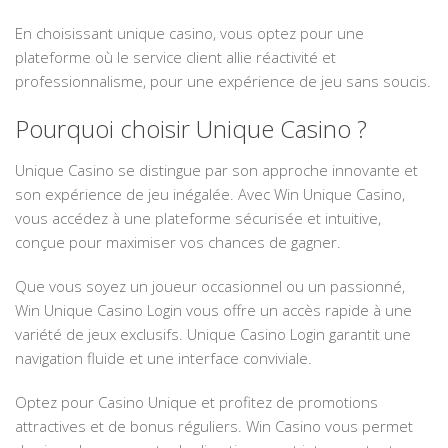
En choisissant unique casino, vous optez pour une
plateforme où le service client allie réactivité et
professionnalisme, pour une expérience de jeu sans soucis.
Pourquoi choisir Unique Casino ?
Unique Casino se distingue par son approche innovante et
son expérience de jeu inégalée. Avec Win Unique Casino,
vous accédez à une plateforme sécurisée et intuitive,
conçue pour maximiser vos chances de gagner.
Que vous soyez un joueur occasionnel ou un passionné,
Win Unique Casino Login vous offre un accès rapide à une
variété de jeux exclusifs. Unique Casino Login garantit une
navigation fluide et une interface conviviale.
Optez pour Casino Unique et profitez de promotions
attractives et de bonus réguliers. Win Casino vous permet