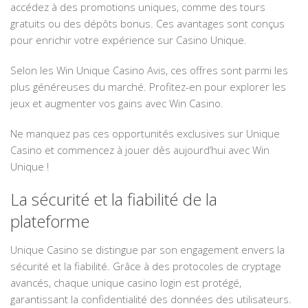
accédez à des promotions uniques, comme des tours
gratuits ou des dépôts bonus. Ces avantages sont conçus
pour enrichir votre expérience sur Casino Unique.
Selon les Win Unique Casino Avis, ces offres sont parmi les
plus généreuses du marché. Profitez-en pour explorer les
jeux et augmenter vos gains avec Win Casino.
Ne manquez pas ces opportunités exclusives sur Unique
Casino et commencez à jouer dès aujourd’hui avec Win
Unique !
La sécurité et la fiabilité de la
plateforme
Unique Casino se distingue par son engagement envers la
sécurité et la fiabilité. Grâce à des protocoles de cryptage
avancés, chaque unique casino login est protégé,
garantissant la confidentialité des données des utilisateurs.