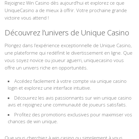
Rejoignez Win Casino dès aujourd’hui et explorez ce que
UniqueCasino a de mieux à offrir. Votre prochaine grande
victoire vous attend !
Découvrez l’univers de Unique Casino
Plongez dans l’expérience exceptionnelle de Unique Casino,
une plateforme qui redéfinit le divertissement en ligne. Que
vous soyez novice ou joueur aguerri, uniquecasino vous
offre un univers riche en opportunités.
Accédez facilement à votre compte via unique casino
login et explorez une interface intuitive.
Découvrez les avis passionnants sur win unique casino
avis et rejoignez une communauté de joueurs satisfaits.
Profitez des promotions exclusives pour maximiser vos
chances de win unique.
Que vous cherchiez à win casino ou simplement à vous