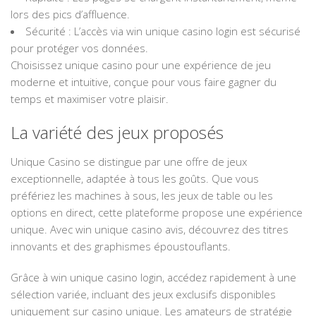
lors des pics d’affluence.
Sécurité : L’accès via win unique casino login est sécurisé
pour protéger vos données.
Choisissez unique casino pour une expérience de jeu
moderne et intuitive, conçue pour vous faire gagner du
temps et maximiser votre plaisir.
La variété des jeux proposés
Unique Casino se distingue par une offre de jeux
exceptionnelle, adaptée à tous les goûts. Que vous
préfériez les machines à sous, les jeux de table ou les
options en direct, cette plateforme propose une expérience
unique. Avec win unique casino avis, découvrez des titres
innovants et des graphismes époustouflants.
Grâce à win unique casino login, accédez rapidement à une
sélection variée, incluant des jeux exclusifs disponibles
uniquement sur casino unique. Les amateurs de stratégie