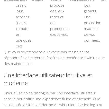
casino
propose
login
login,
des jeux
garantit
accédez
rares et
une
à votre
des
protection
compte
promotions
maximale
en
exclusives.
de vos
quelques
données.
clics.
Que vous soyez novice ou expert, win casino saura
répondre à vos attentes. Profitez de l’expérience win unique
dès maintenant !
Une interface utilisateur intuitive et
moderne
Unique Casino se distingue par une interface utilisateur
conçue pour offrir une expérience fluide et agréable. Que
vous accédiez à la plateforme via win unique casino login ou