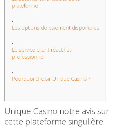
plateforme
Les options de paiement disponibles
Le service client réactif et
professionnel
Pourquoi choisir Unique Casino ?
Unique Casino notre avis sur
cette plateforme singulière