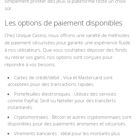
simplement profiter des jeux, la plateforme reste un choix
sûr.
Les options de paiement disponibles
Chez Unique Casino, nous offrons une variété de méthodes
de paiement sécurisées pour garantir une expérience fluide
à nos utilisateurs. Que vous souhaitiez déposer des fonds
ou retirer vos gains, nos options sont conçues pour
répondre à vos besoins.
Cartes de crédit/débit : Visa et Mastercard sont
acceptées pour des transactions rapides.
Portefeuilles électroniques : Utilisez des services
comme PayPal, Skrill ou Neteller pour des transferts
instantanés.
Cryptomonnaies : Bitcoin et autres cryptomonnaies sont
disponibles pour des paiements anonymes et sécurisés.
Virements bancaires : Idéal pour les montants plus