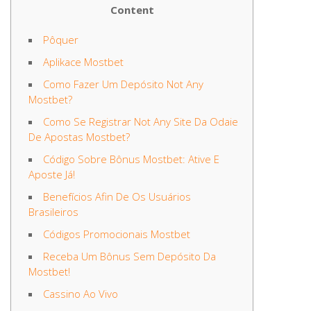
Content
Pôquer
Aplikace Mostbet
Como Fazer Um Depósito Not Any
Mostbet?
Como Se Registrar Not Any Site Da Odaie
De Apostas Mostbet?
Código Sobre Bônus Mostbet: Ative E
Aposte Já!
Benefícios Afin De Os Usuários
Brasileiros
Códigos Promocionais Mostbet
Receba Um Bônus Sem Depósito Da
Mostbet!
Cassino Ao Vivo