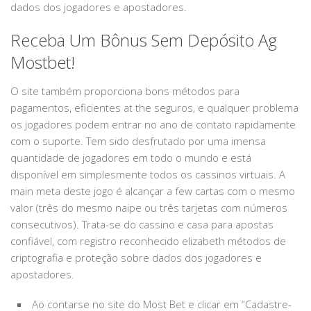
dados dos jogadores e apostadores.
Receba Um Bônus Sem Depósito Ag
Mostbet!
O site também proporciona bons métodos para
pagamentos, eficientes at the seguros, e qualquer problema
os jogadores podem entrar no ano de contato rapidamente
com o suporte. Tem sido desfrutado por uma imensa
quantidade de jogadores em todo o mundo e está
disponível em simplesmente todos os cassinos virtuais. A
main meta deste jogo é alcançar a few cartas com o mesmo
valor (três do mesmo naipe ou três tarjetas com números
consecutivos). Trata-se do cassino e casa para apostas
confiável, com registro reconhecido elizabeth métodos de
criptografia e proteção sobre dados dos jogadores e
apostadores.
Ao contarse no site do Most Bet e clicar em “Cadastre-