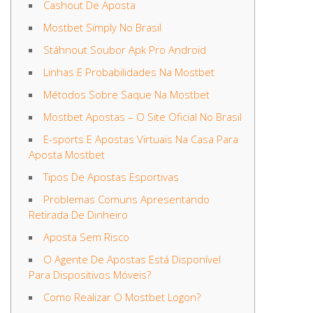
Cashout De Aposta
Mostbet Simply No Brasil
Stáhnout Soubor Apk Pro Android
Linhas E Probabilidades Na Mostbet
Métodos Sobre Saque Na Mostbet
Mostbet Apostas – O Site Oficial No Brasil
E-sports E Apostas Virtuais Na Casa Para
Aposta Mostbet
Tipos De Apostas Esportivas
Problemas Comuns Apresentando
Retirada De Dinheiro
Aposta Sem Risco
O Agente De Apostas Está Disponível
Para Dispositivos Móveis?
Como Realizar O Mostbet Logon?