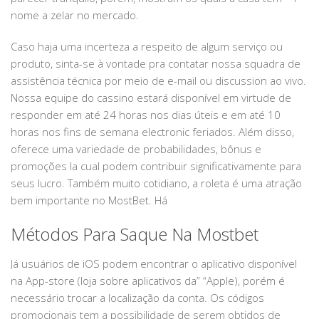
nome a zelar no mercado.
Caso haja uma incerteza a respeito de algum serviço ou
produto, sinta-se à vontade pra contatar nossa squadra de
assistência técnica por meio de e-mail ou discussion ao vivo.
Nossa equipe do cassino estará disponível em virtude de
responder em até 24 horas nos dias úteis e em até 10
horas nos fins de semana electronic feriados. Além disso,
oferece uma variedade de probabilidades, bônus e
promoções la cual podem contribuir significativamente para
seus lucro. Também muito cotidiano, a roleta é uma atração
bem importante no MostBet. Há
Métodos Para Saque Na Mostbet
Já usuários de iOS podem encontrar o aplicativo disponível
na App-store (loja sobre aplicativos da” “Apple), porém é
necessário trocar a localização da conta. Os códigos
promocionais tem a possibilidade de serem obtidos de