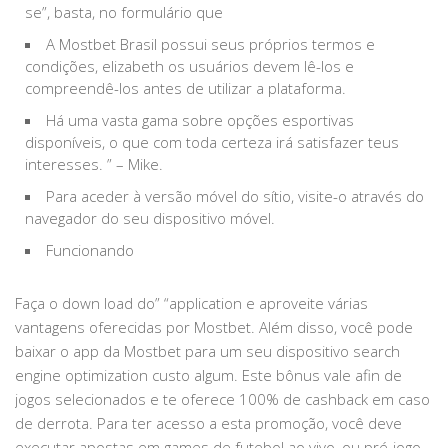
se”, basta, no formulário que
A Mostbet Brasil possui seus próprios termos e
condições, elizabeth os usuários devem lê-los e
compreendê-los antes de utilizar a plataforma.
Há uma vasta gama sobre opções esportivas
disponíveis, o que com toda certeza irá satisfazer teus
interesses. ” – Mike.
Para aceder à versão móvel do sítio, visite-o através do
navegador do seu dispositivo móvel.
Funcionando
Faça o down load do” “application e aproveite várias
vantagens oferecidas por Mostbet. Além disso, você pode
baixar o app da Mostbet para um seu dispositivo search
engine optimization custo algum. Este bônus vale afin de
jogos selecionados e te oferece 100% de cashback em caso
de derrota. Para ter acesso a esta promoção, você deve
executar apostas em games de futebol ao vivo, ou pré-jogo,