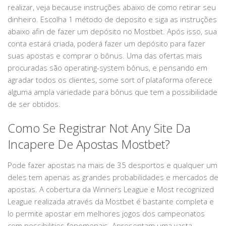
realizar, veja because instruções abaixo de como retirar seu
dinheiro. Escolha 1 método de deposito e siga as instruções
abaixo afin de fazer um depósito no Mostbet. Após isso, sua
conta estará criada, poderá fazer um depósito para fazer
suas apostas e comprar o bônus. Uma das ofertas mais
procuradas são operating-system bônus, e pensando em
agradar todos os clientes, some sort of plataforma oferece
alguma ampla variedade para bônus que tem a possibilidade
de ser obtidos.
Como Se Registrar Not Any Site Da
Incapere De Apostas Mostbet?
Pode fazer apostas na mais de 35 desportos e qualquer um
deles tem apenas as grandes probabilidades e mercados de
apostas. A cobertura da Winners League e Most recognized
League realizada através da Mostbet é bastante completa e
lo permite apostar em melhores jogos dos campeonatos
com possibilities fenomenais. Apresentam uma vasta