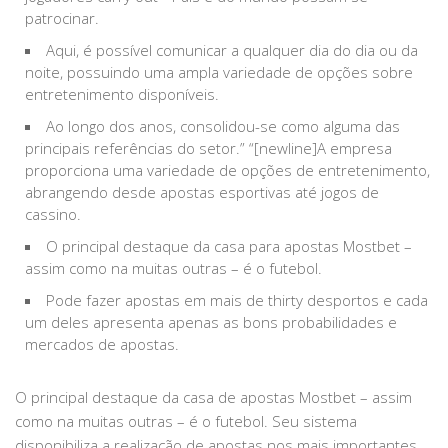
patrocinar.
Aqui, é possível comunicar a qualquer dia do dia ou da
noite, possuindo uma ampla variedade de opções sobre
entretenimento disponíveis.
Ao longo dos anos, consolidou-se como alguma das
principais referências do setor.” “[newline]A empresa
proporciona uma variedade de opções de entretenimento,
abrangendo desde apostas esportivas até jogos de
cassino.
O principal destaque da casa para apostas Mostbet –
assim como na muitas outras – é o futebol.
Pode fazer apostas em mais de thirty desportos e cada
um deles apresenta apenas as bons probabilidades e
mercados de apostas.
O principal destaque da casa de apostas Mostbet – assim
como na muitas outras – é o futebol. Seu sistema
disponibiliza a realização de apostas nos mais importantes