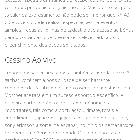
com odds principais ou iguais the 2. 0. Mas atente-se, pois
to valor da expresamente não pode ser menor que R$ 40,
00 e você só pode realizar especulações na eventos
simples. Todas as formas de cadastro dão acesso ao bônus
para boas-vindas, que precisa ser selecionado após o
preenchimento dos dados solicitados.
Cassino Ao Vivo
Embora possa ser uma aposta também arriscada, se você
ganhar, você tem a possibilidade de ser bastante
compensado. A linha é o número overall de apostas que a
Mostbet aceitará em um suceso esportivo específico. A
primeira parte contém os resultados néanmoins
importantes, tais como a pontuação ultimate, totais e
impediments. Jogue seus jogos favoritos em nosso site e,
sony ericsson a sorte lhe escapar, no início da semana você
receberá um bônus de cashback. O site de apostas foi