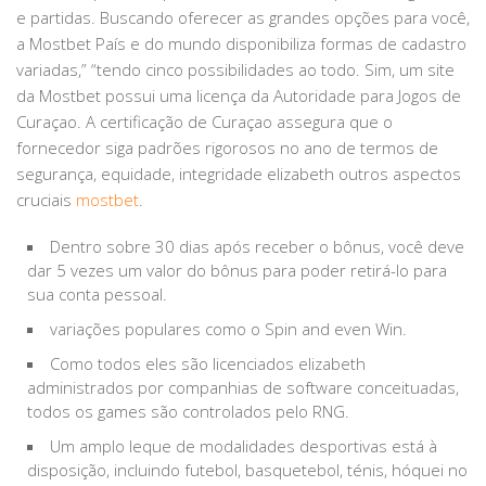
e partidas. Buscando oferecer as grandes opções para você,
a Mostbet País e do mundo disponibiliza formas de cadastro
variadas,” “tendo cinco possibilidades ao todo. Sim, um site
da Mostbet possui uma licença da Autoridade para Jogos de
Curaçao. A certificação de Curaçao assegura que o
fornecedor siga padrões rigorosos no ano de termos de
segurança, equidade, integridade elizabeth outros aspectos
cruciais
mostbet
.
Dentro sobre 30 dias após receber o bônus, você deve
dar 5 vezes um valor do bônus para poder retirá-lo para
sua conta pessoal.
variações populares como o Spin and even Win.
Como todos eles são licenciados elizabeth
administrados por companhias de software conceituadas,
todos os games são controlados pelo RNG.
Um amplo leque de modalidades desportivas está à
disposição, incluindo futebol, basquetebol, ténis, hóquei no