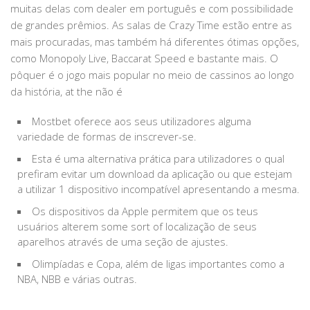
muitas delas com dealer em português e com possibilidade
de grandes prêmios. As salas de Crazy Time estão entre as
mais procuradas, mas também há diferentes ótimas opções,
como Monopoly Live, Baccarat Speed e bastante mais. O
pôquer é o jogo mais popular no meio de cassinos ao longo
da história, at the não é
Mostbet oferece aos seus utilizadores alguma
variedade de formas de inscrever-se.
Esta é uma alternativa prática para utilizadores o qual
prefiram evitar um download da aplicação ou que estejam
a utilizar 1 dispositivo incompatível apresentando a mesma.
Os dispositivos da Apple permitem que os teus
usuários alterem some sort of localização de seus
aparelhos através de uma seção de ajustes.
Olimpíadas e Copa, além de ligas importantes como a
NBA, NBB e várias outras.