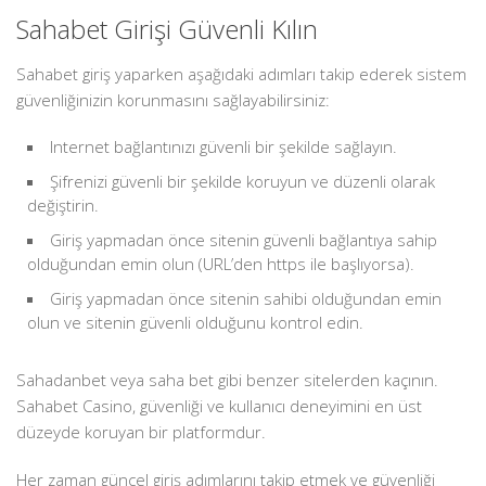
Sahabet Girişi Güvenli Kılın
Sahabet giriş yaparken aşağıdaki adımları takip ederek sistem
güvenliğinizin korunmasını sağlayabilirsiniz:
Internet bağlantınızı güvenli bir şekilde sağlayın.
Şifrenizi güvenli bir şekilde koruyun ve düzenli olarak
değiştirin.
Giriş yapmadan önce sitenin güvenli bağlantıya sahip
olduğundan emin olun (URL’den https ile başlıyorsa).
Giriş yapmadan önce sitenin sahibi olduğundan emin
olun ve sitenin güvenli olduğunu kontrol edin.
Sahadanbet veya saha bet gibi benzer sitelerden kaçının.
Sahabet Casino, güvenliği ve kullanıcı deneyimini en üst
düzeyde koruyan bir platformdur.
Her zaman güncel giriş adımlarını takip etmek ve güvenliği