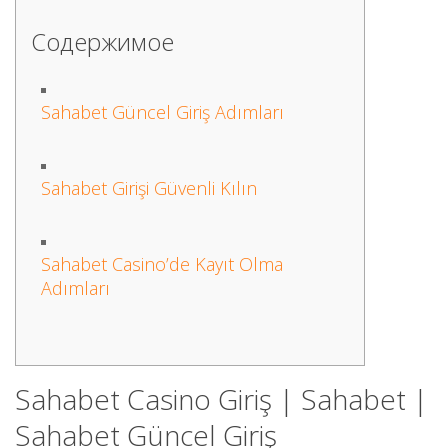
Содержимое
Sahabet Güncel Giriş Adımları
Sahabet Girişi Güvenli Kılın
Sahabet Casino’de Kayıt Olma
Adımları
Sahabet Casino Giriş | Sahabet |
Sahabet Güncel Giriş