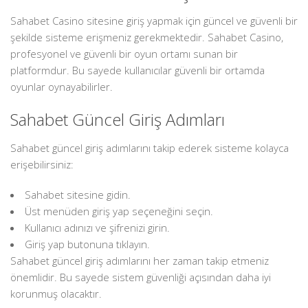
Sahabet Casino sitesine giriş yapmak için güncel ve güvenli bir
şekilde sisteme erişmeniz gerekmektedir. Sahabet Casino,
profesyonel ve güvenli bir oyun ortamı sunan bir
platformdur. Bu sayede kullanıcılar güvenli bir ortamda
oyunlar oynayabilirler.
Sahabet Güncel Giriş Adımları
Sahabet güncel giriş adımlarını takip ederek sisteme kolayca
erişebilirsiniz:
Sahabet sitesine gidin.
Üst menüden giriş yap seçeneğini seçin.
Kullanıcı adınızı ve şifrenizi girin.
Giriş yap butonuna tıklayın.
Sahabet güncel giriş adımlarını her zaman takip etmeniz
önemlidir. Bu sayede sistem güvenliği açısından daha iyi
korunmuş olacaktır.