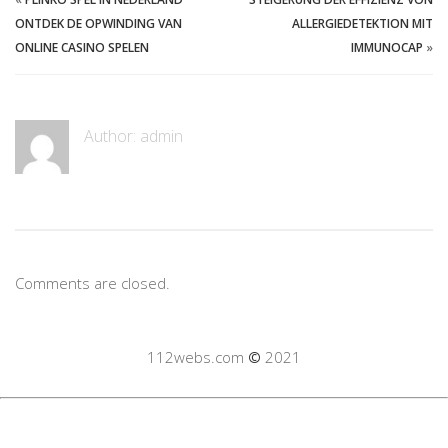
ONTDEK DE OPWINDING VAN
ALLERGIEDETEKTION MIT
ONLINE CASINO SPELEN
IMMUNOCAP
»
Author:
admin
Comments are closed.
112webs.com
©
2021