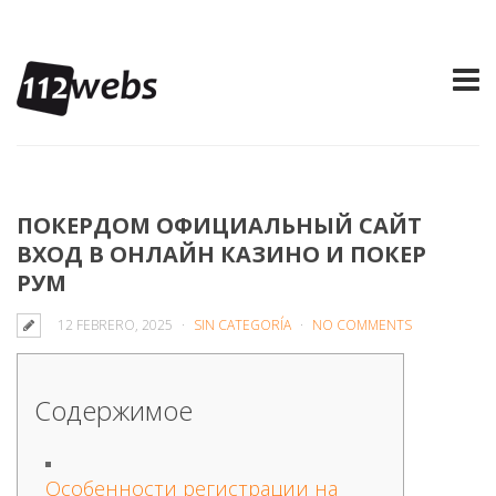
ПОКЕРДОМ ОФИЦИАЛЬНЫЙ САЙТ
ВХОД В ОНЛАЙН КАЗИНО И ПОКЕР
РУМ
12 FEBRERO, 2025
SIN CATEGORÍA
NO COMMENTS
Содержимое
Особенности регистрации на