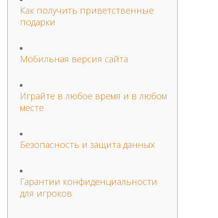
Как получить приветственные
подарки
Мобильная версия сайта
Играйте в любое время и в любом
месте
Безопасность и защита данных
Гарантии конфиденциальности
для игроков