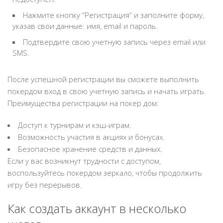
Нажмите кнопку “Регистрация” и заполните форму,
указав свои данные: имя, email и пароль.
Подтвердите свою учетную запись через email или
SMS.
После успешной регистрации вы сможете выполнить
покердом вход в свою учетную запись и начать играть.
Преимущества регистрации на покер дом:
Доступ к турнирам и кэш-играм.
Возможность участия в акциях и бонусах.
Безопасное хранение средств и данных.
Если у вас возникнут трудности с доступом,
воспользуйтесь покердом зеркало, чтобы продолжить
игру без перерывов.
Как создать аккаунт в несколько