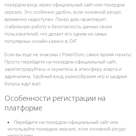
покердом вход через официальный сайт или покердом
зеркало. Это особенно удобно, если основной ресурс
временно недоступен. Покер дом гарантирует
стабильную работу и безопасность данных своих
пользователей, что делает его одним из самых
популярных онлайн-казино в СНГ.
Если вы еще не знакомы с PokerDom, самое время начать!
Просто перейдите на покердом официальный сайт,
зарегистрируйтесь и окунитесь в атмосферу азарта и
адреналина. Удобный вход, разнообразие игр и щедрые
бонусы ждут вас!
Особенности регистрации на
платформе
Перейдите на покердом официальный сайт или
используйте покердом зеркало, если основной ресурс
недоступен.