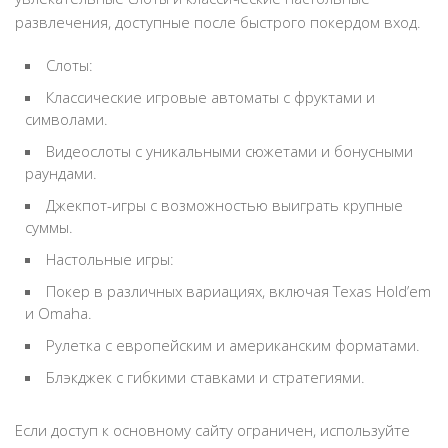
развлечения, доступные после быстрого покердом вход.
Слоты:
Классические игровые автоматы с фруктами и
символами.
Видеослоты с уникальными сюжетами и бонусными
раундами.
Джекпот-игры с возможностью выиграть крупные
суммы.
Настольные игры:
Покер в различных вариациях, включая Texas Hold’em
и Omaha.
Рулетка с европейским и американским форматами.
Блэкджек с гибкими ставками и стратегиями.
Если доступ к основному сайту ограничен, используйте