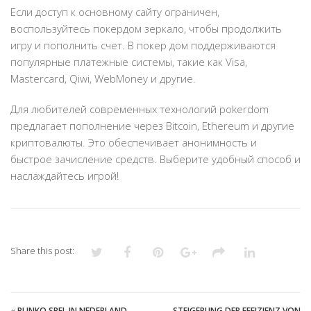
Если доступ к основному сайту ограничен,
воспользуйтесь покердом зеркало, чтобы продолжить
игру и пополнить счет. В покер дом поддерживаются
популярные платежные системы, такие как Visa,
Mastercard, Qiwi, WebMoney и другие.
Для любителей современных технологий pokerdom
предлагает пополнение через Bitcoin, Ethereum и другие
криптовалюты. Это обеспечивает анонимность и
быстрое зачисление средств. Выберите удобный способ и
наслаждайтесь игрой!
Share this post:
«
PLINKO SPEL IN NEDERLAND
STEIGERUNG DER EFFIZIENZ VON