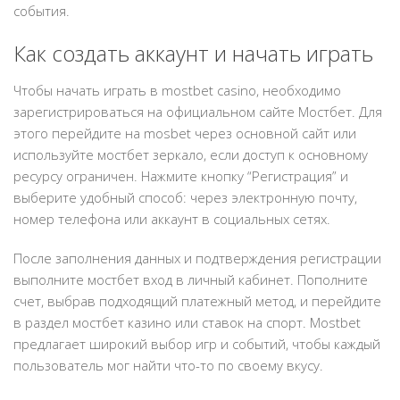
события.
Как создать аккаунт и начать играть
Чтобы начать играть в mostbet casino, необходимо
зарегистрироваться на официальном сайте Мостбет. Для
этого перейдите на mosbet через основной сайт или
используйте мостбет зеркало, если доступ к основному
ресурсу ограничен. Нажмите кнопку “Регистрация” и
выберите удобный способ: через электронную почту,
номер телефона или аккаунт в социальных сетях.
После заполнения данных и подтверждения регистрации
выполните мостбет вход в личный кабинет. Пополните
счет, выбрав подходящий платежный метод, и перейдите
в раздел мостбет казино или ставок на спорт. Mostbet
предлагает широкий выбор игр и событий, чтобы каждый
пользователь мог найти что-то по своему вкусу.