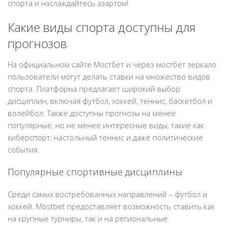
спорта и наслаждайтесь азартом!
Какие виды спорта доступны для
прогнозов
На официальном сайте Мостбет и через мостбет зеркало
пользователи могут делать ставки на множество видов
спорта. Платформа предлагает широкий выбор
дисциплин, включая футбол, хоккей, теннис, баскетбол и
волейбол. Также доступны прогнозы на менее
популярные, но не менее интересные виды, такие как
киберспорт, настольный теннис и даже политические
события.
Популярные спортивные дисциплины
Среди самых востребованных направлений – футбол и
хоккей. Mostbet предоставляет возможность ставить как
на крупные турниры, так и на региональные