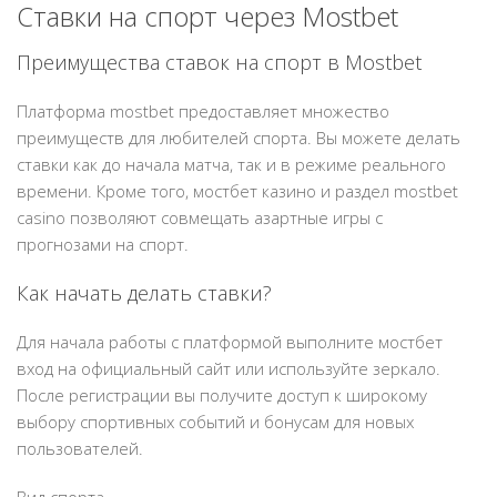
Ставки на спорт через Mostbet
Преимущества ставок на спорт в Mostbet
Платформа mostbet предоставляет множество
преимуществ для любителей спорта. Вы можете делать
ставки как до начала матча, так и в режиме реального
времени. Кроме того, мостбет казино и раздел mostbet
casino позволяют совмещать азартные игры с
прогнозами на спорт.
Как начать делать ставки?
Для начала работы с платформой выполните мостбет
вход на официальный сайт или используйте зеркало.
После регистрации вы получите доступ к широкому
выбору спортивных событий и бонусам для новых
пользователей.