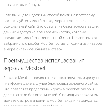
ставки, игры и бонусы.
Если вы ищете надежный способ войти на платформу,
воспользуйтесь мостбет вход через зеркало или
официальный сайт. Это обеспечит безопасность ваших
данных и доступ ко всем возможностям, которые
предлагает мостбет официальный сайт. Независимо от
выбранного способа, Мостбет остается одним из лидеров
в мире онлайн-гемблинга и ставок.
Преимущества использования
зеркала Mostbet
Зеркало Mostbet предоставляет пользователям доступ к
платформе даже в случае блокировки основного сайта.
Это позволяет продолжать играть в mostbet casino и
делать ставки без ограничений. С помощью зеркала вы
можете быстро выполнить мостбет вход и наслаждаться