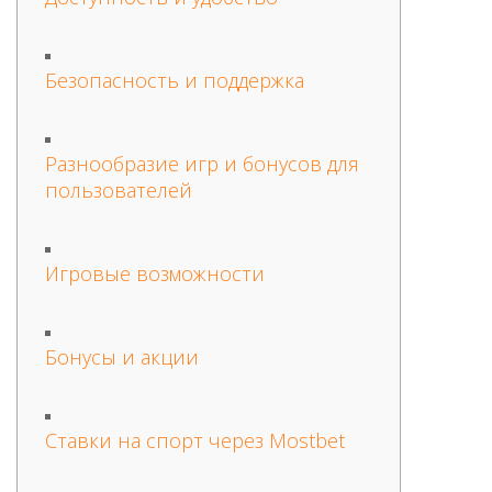
Безопасность и поддержка
Разнообразие игр и бонусов для
пользователей
Игровые возможности
Бонусы и акции
Ставки на спорт через Mostbet