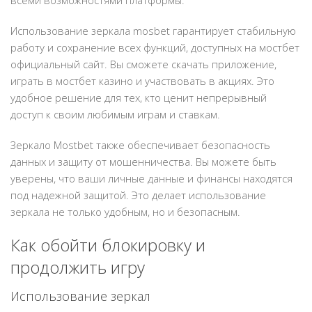
всеми возможностями платформы.
Использование зеркала mosbet гарантирует стабильную
работу и сохранение всех функций, доступных на мостбет
официальный сайт. Вы сможете скачать приложение,
играть в мостбет казино и участвовать в акциях. Это
удобное решение для тех, кто ценит непрерывный
доступ к своим любимым играм и ставкам.
Зеркало Mostbet также обеспечивает безопасность
данных и защиту от мошенничества. Вы можете быть
уверены, что ваши личные данные и финансы находятся
под надежной защитой. Это делает использование
зеркала не только удобным, но и безопасным.
Как обойти блокировку и
продолжить игру
Использование зеркал