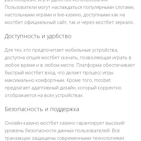
Пользователи могут наслаждаться популярными слотами,
настольными играми и live-казино, доступными как на
мостбет официальный сайт, так и через мостбет зеркало.
Доступность и удобство
Для тех, кто предпочитает мобильные устройства,
доступна опция мостбет скачать, позволяющая играть в
любое время и в любом месте. Платформа обеспечивает
быстрый мостбет вход, что делает процесс игры
максимально комфортным. Кроме того, mosbet
предлагает адаптивный дизайн, который корректно
отображается на всех устройствах.
Безопасность и поддержка
Онлайн-казино мостбет казино гарантирует высокий
уровень безопасности данных пользователей. Все
транзакции защищены современными технологиями