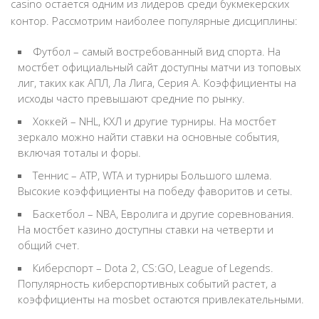
casino остается одним из лидеров среди букмекерских
контор. Рассмотрим наиболее популярные дисциплины:
Футбол – самый востребованный вид спорта. На
мостбет официальный сайт доступны матчи из топовых
лиг, таких как АПЛ, Ла Лига, Серия А. Коэффициенты на
исходы часто превышают средние по рынку.
Хоккей – NHL, КХЛ и другие турниры. На мостбет
зеркало можно найти ставки на основные события,
включая тоталы и форы.
Теннис – ATP, WTA и турниры Большого шлема.
Высокие коэффициенты на победу фаворитов и сеты.
Баскетбол – NBA, Евролига и другие соревнования.
На мостбет казино доступны ставки на четверти и
общий счет.
Киберспорт – Dota 2, CS:GO, League of Legends.
Популярность киберспортивных событий растет, а
коэффициенты на mosbet остаются привлекательными.