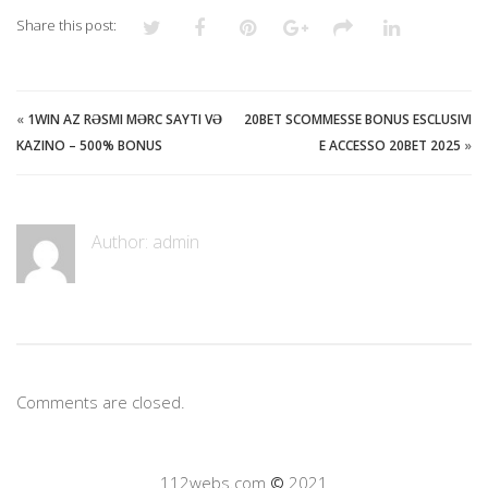
Share this post:
«
1WIN AZ RƏSMI MƏRC SAYTI VƏ
20BET SCOMMESSE BONUS ESCLUSIVI
KAZINO – 500% BONUS
E ACCESSO 20BET 2025
»
Author:
admin
Comments are closed.
112webs.com
©
2021