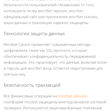
безопасности пользователей. Независимо от того,
используете ли вы мостбет зеркало, мостбет
официальный сайт или приложение мостбет скачать,
ваши данные и транзакции надежно защищены.
Технологии защиты данных
Mostbet Casino применяет современные методы
шифрования, такие как SSL-протокол, который
обеспечивает конфиденциальность передаваемой
информации. Это гарантирует, что данные, включая логин
и пароль для мостбет вход, остаются недоступными для
третьих лиц.
Безопасность транзакций
Все финансовые операции на
mostbet зеркало
платформе mosbet защищены многоуровневой системой
проверки. Используются лицензированные платежные