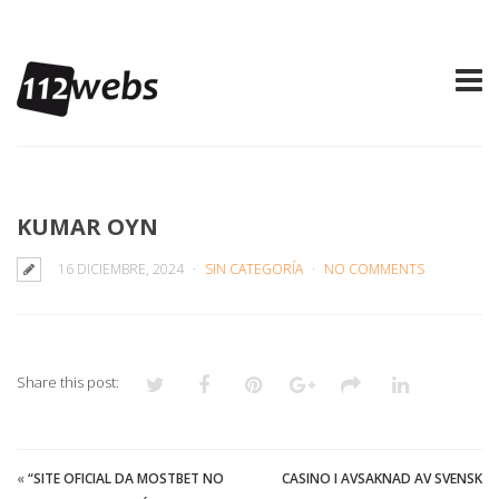
KUMAR OYN
16 DICIEMBRE, 2024
SIN CATEGORÍA
NO COMMENTS
Share this post:
«
“SITE OFICIAL DA MOSTBET NO
CASINO I AVSAKNAD AV SVENSK