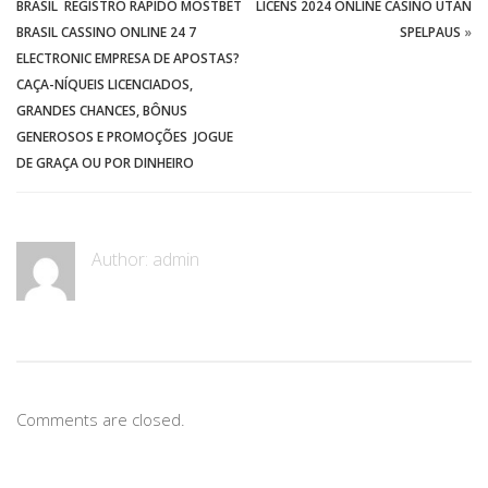
BRASIL ️ REGISTRO RÁPIDO MOSTBET
LICENS 2024 ONLINE CASINO UTAN
BRASIL CASSINO ONLINE 24 7
SPELPAUS
»
ELECTRONIC EMPRESA DE APOSTAS?
CAÇA-NÍQUEIS LICENCIADOS,
GRANDES CHANCES, BÔNUS
GENEROSOS E PROMOÇÕES ️ JOGUE
DE GRAÇA OU POR DINHEIRO
Author:
admin
Comments are closed.