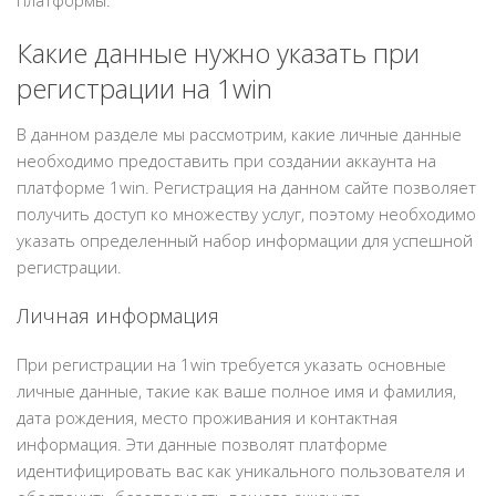
платформы.
Какие данные нужно указать при
регистрации на 1win
В данном разделе мы рассмотрим, какие личные данные
необходимо предоставить при создании аккаунта на
платформе 1win. Регистрация на данном сайте позволяет
получить доступ ко множеству услуг, поэтому необходимо
указать определенный набор информации для успешной
регистрации.
Личная информация
При регистрации на 1win требуется указать основные
личные данные, такие как ваше полное имя и фамилия,
дата рождения, место проживания и контактная
информация. Эти данные позволят платформе
идентифицировать вас как уникального пользователя и