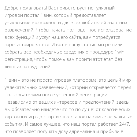
Добро пожаловать! Вас приветствует популярный
игровой портал 1вин, который предоставляет
уникальные возможности для всех любителей азартных
развлечений. Чтобы начать полноценное использование
всех функций и услуг нашего сайта, вам потребуется
зарегистрироваться. И вот в нашу статью мы решили
собрать все необходимые сведения о процедуре 1win
регистрация, чтобы помочь вам пройти этот этап без
лишних затруднений.
1 вин – это не просто игровая платформа, это целый мир
увлекательных развлечений, который открывается перед
пользователями после успешной регистрации.
Независимо от ваших интересов и предпочтений, здесь
вы обязательно найдете что-то по душе: от классических
карточных игр до спортивных ставок на самые актуальные
события. И самое лучшее, что наш портал работает 24/7,
что позволяет получать дозу адреналина и прибыли в