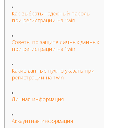
Как выбрать надежный пароль
при регистрации на 1win
Советы по защите личных данных
при регистрации на 1win
Какие данные нужно указать при
регистрации на 1win
Личная информация
Аккаунтная информация