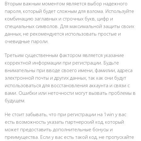
Вторым важным моментом является выбор надежного
пароля, который будет сложным для взлома. Используйте
комбинацию заглавных и строчных букв, цифр и
специальных символов. Для максимальной защиты своих
данных, не рекомендуется использовать простые и
очевидные пароли.
Третьим существенным фактором является указание
корректной информации при регистрации. Будьте
внимательны при вводе своего имени, фамилии, адреса
электронной почты и других данных, так как они будут
использоваться для восстановления аккаунта и связи с
вами. Ошибки или неточности могут вызвать проблемы в
будущем.
Не стоит забывать, что при регистрации на 1win у вас
есть возможность указать партнерский код, который
может предоставить дополнительные бонусы и
преимущества. Если у вас есть такой код, не пропускайте