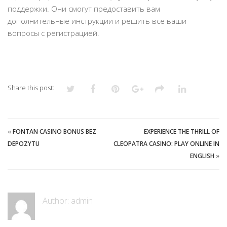
поддержки. Они смогут предоставить вам
дополнительные инструкции и решить все ваши
вопросы с регистрацией.
Share this post:
«
FONTAN CASINO BONUS BEZ
EXPERIENCE THE THRILL OF
DEPOZYTU
CLEOPATRA CASINO: PLAY ONLINE IN
ENGLISH
»
Author:
admin