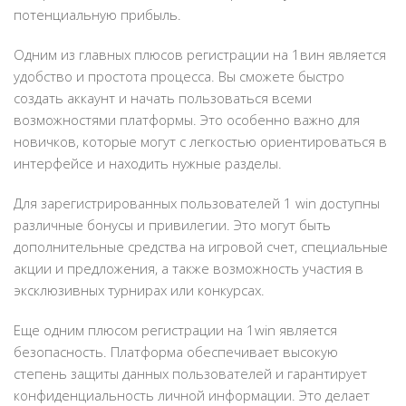
потенциальную прибыль.
Одним из главных плюсов регистрации на 1вин является
удобство и простота процесса. Вы сможете быстро
создать аккаунт и начать пользоваться всеми
возможностями платформы. Это особенно важно для
новичков, которые могут с легкостью ориентироваться в
интерфейсе и находить нужные разделы.
Для зарегистрированных пользователей 1 win доступны
различные бонусы и привилегии. Это могут быть
дополнительные средства на игровой счет, специальные
акции и предложения, а также возможность участия в
эксклюзивных турнирах или конкурсах.
Еще одним плюсом регистрации на 1win является
безопасность. Платформа обеспечивает высокую
степень защиты данных пользователей и гарантирует
конфиденциальность личной информации. Это делает