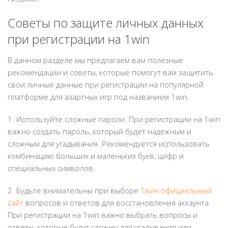
Советы по защите личных данных
при регистрации на 1win
В данном разделе мы предлагаем вам полезные
рекомендации и советы, которые помогут вам защитить
свои личные данные при регистрации на популярной
платформе для азартных игр под названием 1win.
1. Используйте сложные пароли. При регистрации на 1win
важно создать пароль, который будет надежным и
сложным для угадывания. Рекомендуется использовать
комбинацию больших и маленьких букв, цифр и
специальных символов.
2. Будьте внимательны при выборе
1вин официальный
сайт
вопросов и ответов для восстановления аккаунта.
При регистрации на 1win важно выбрать вопросы и
ответы, которые будут сложны для угадывания или