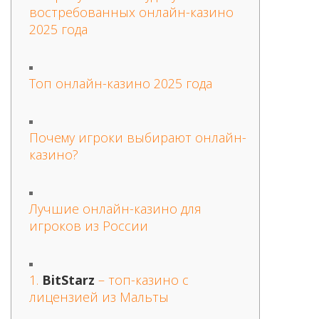
востребованных онлайн-казино
2025 года
Топ онлайн-казино 2025 года
Почему игроки выбирают онлайн-
казино?
Лучшие онлайн-казино для
игроков из России
1.
BitStarz
– топ-казино с
лицензией из Мальты