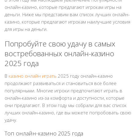
онлайн-казино, которые предлагают игрокам игры на
деньги. Ниже мы представим вам список лучших онлайн-
казино, которые предлагают игрокам наилучшие условия
для игры на деньги.
Попробуйте свою удачу в самых
востребованных онлайн-казино
2025 года
В
казино онлайн играть
2025 году онлайн-казино
продолжают развиваться и становиться все более
популярными. Многие игроки предпочитают играть в
онлайн-казино из-за комфорта и доступности, которые
они предлагают. В этом году мы собрали для вас список
лучших онлайн-казино, где вы можете попробовать свою
удачу.
Топ онлайн-казино 2025 года