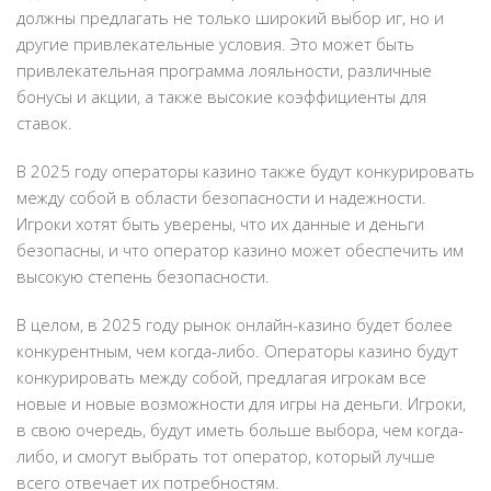
должны предлагать не только широкий выбор иг, но и
другие привлекательные условия. Это может быть
привлекательная программа лояльности, различные
бонусы и акции, а также высокие коэффициенты для
ставок.
В 2025 году операторы казино также будут конкурировать
между собой в области безопасности и надежности.
Игроки хотят быть уверены, что их данные и деньги
безопасны, и что оператор казино может обеспечить им
высокую степень безопасности.
В целом, в 2025 году рынок онлайн-казино будет более
конкурентным, чем когда-либо. Операторы казино будут
конкурировать между собой, предлагая игрокам все
новые и новые возможности для игры на деньги. Игроки,
в свою очередь, будут иметь больше выбора, чем когда-
либо, и смогут выбрать тот оператор, который лучше
всего отвечает их потребностям.