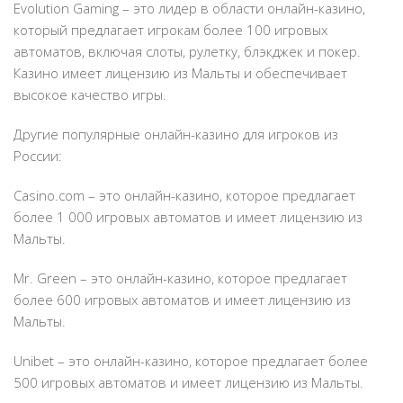
Evolution Gaming – это лидер в области онлайн-казино,
который предлагает игрокам более 100 игровых
автоматов, включая слоты, рулетку, блэкджек и покер.
Казино имеет лицензию из Мальты и обеспечивает
высокое качество игры.
Другие популярные онлайн-казино для игроков из
России:
Casino.com – это онлайн-казино, которое предлагает
более 1 000 игровых автоматов и имеет лицензию из
Мальты.
Mr. Green – это онлайн-казино, которое предлагает
более 600 игровых автоматов и имеет лицензию из
Мальты.
Unibet – это онлайн-казино, которое предлагает более
500 игровых автоматов и имеет лицензию из Мальты.