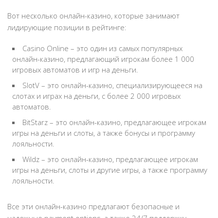
Вот несколько онлайн-казино, которые занимают
лидирующие позиции в рейтинге:
Casino Online – это один из самых популярных
онлайн-казино, предлагающий игрокам более 1 000
игровых автоматов и игр на деньги.
SlotV – это онлайн-казино, специализирующееся на
слотах и играх на деньги, с более 2 000 игровых
автоматов.
BitStarz – это онлайн-казино, предлагающее игрокам
игры на деньги и слоты, а также бонусы и программу
лояльности.
Wildz – это онлайн-казино, предлагающее игрокам
игры на деньги, слоты и другие игры, а также программу
лояльности.
Все эти онлайн-казино предлагают безопасные и