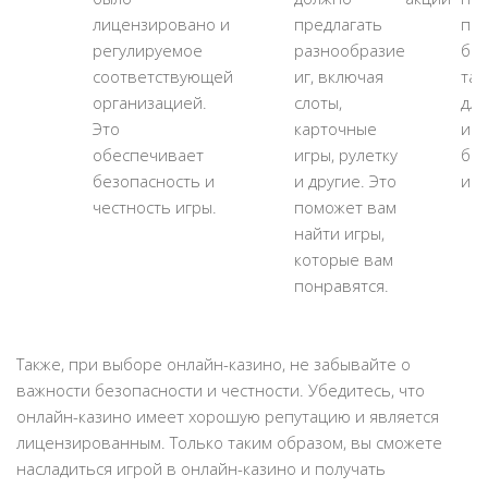
лицензировано и
предлагать
пр
регулируемое
разнообразие
бон
соответствующей
иг, включая
так
организацией.
слоты,
для
Это
карточные
игр
обеспечивает
игры, рулетку
бес
безопасность и
и другие. Это
и д
честность игры.
поможет вам
найти игры,
которые вам
понравятся.
Также, при выборе онлайн-казино, не забывайте о
важности безопасности и честности. Убедитесь, что
онлайн-казино имеет хорошую репутацию и является
лицензированным. Только таким образом, вы сможете
насладиться игрой в онлайн-казино и получать