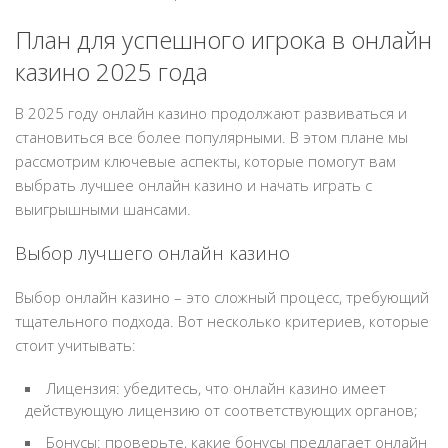
План для успешного игрока в онлайн
казино 2025 года
В 2025 году онлайн казино продолжают развиваться и
становиться все более популярными. В этом плане мы
рассмотрим ключевые аспекты, которые помогут вам
выбрать лучшее онлайн казино и начать играть с
выигрышными шансами.
Выбор лучшего онлайн казино
Выбор онлайн казино – это сложный процесс, требующий
тщательного подхода. Вот несколько критериев, которые
стоит учитывать:
Лицензия: убедитесь, что онлайн казино имеет
действующую лицензию от соответствующих органов;
Бонусы: проверьте, какие бонусы предлагает онлайн