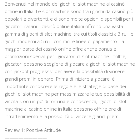
Benvenuti nel mondo dei giochi di slot machine al casinò
online in Italia. Le slot machine sono tra i giochi da casinò più
popolari e divertenti, e ci sono molte opzioni disponibili per i
giocatori italiani. I casinò online italiani offrono una vasta
gamma di giochi di slot machine, tra cui titoli classici a 3 rulli e
giochi moderni a 5 rulli con molte linee di pagamento. La
maggior parte dei casinò online offre anche bonus e
promozioni speciali per i giocatori di slot machine. Inoltre, i
giocatori possono scegliere di giocare a giochi di slot machine
con jackpot progressivi per avere la possibilità di vincere
grandi premi in denaro. Prima di iniziare a giocare, è
importante conoscere le regole e le strategie di base dei
giochi di slot machine per massimizzare le tue possibilità di
vincita. Con un po’ di fortuna e conoscenza, i giochi di slot
machine al casinò online in Italia possono offrire ore di
intrattenimento e la possibilità di vincere grandi premi.
Review 1: Positive Attitude
—————————