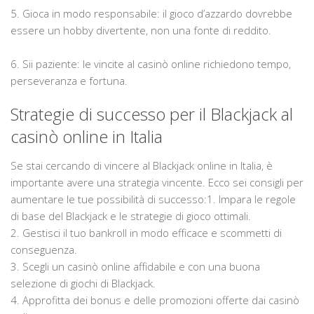
5. Gioca in modo responsabile: il gioco d’azzardo dovrebbe
essere un hobby divertente, non una fonte di reddito.
6. Sii paziente: le vincite al casinò online richiedono tempo,
perseveranza e fortuna.
Strategie di successo per il Blackjack al
casinò online in Italia
Se stai cercando di vincere al Blackjack online in Italia, è
importante avere una strategia vincente. Ecco sei consigli per
aumentare le tue possibilità di successo:1. Impara le regole
di base del Blackjack e le strategie di gioco ottimali.
2. Gestisci il tuo bankroll in modo efficace e scommetti di
conseguenza.
3. Scegli un casinò online affidabile e con una buona
selezione di giochi di Blackjack.
4. Approfitta dei bonus e delle promozioni offerte dai casinò