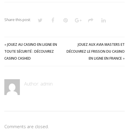
Share this post:
«
JOUEZ AU CASINO EN LIGNE EN
JOUEZ AUX AVIA MASTERS ET
TOUTE SÉCURITÉ : DÉCOUVREZ
DÉCOUVREZ LE FRISSON DU CASINO
CASINO CASHED
EN LIGNE EN FRANCE
»
Author:
admin
Comments are closed.