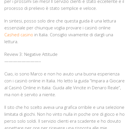
per i prossimi sei mesi! Il servizio clienti è stato eccellente e il
processo di prelievo è stato semplice e veloce.
In sintesi, posso solo dire che questa guida è una lettura
essenziale per chiunque voglia provare i casinò online
Cashed casino
in Italia. Consiglio vivamente di dargli una
lettura.
Review 3: Negative Attitude
————————–
Ciao, io sono Marco e non ho avuto una buona esperienza
con i casinò online in Italia. Ho letto la guida “Impara a Giocare
al Casinò Online in Italia: Guida alle Vincite in Denaro Reale”,
ma non è servito a niente.
Il sito che ho scelto aveva una grafica orribile e una selezione
limitata di giochi. Non ho vinto nulla in poche ore di gioco e ho
perso solo soldi. Il servizio clienti era scadente e ho dovuto
aspettare per ore per ricevere una risposta alle mie