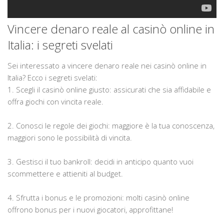
Vincere denaro reale al casinò online in
Italia: i segreti svelati
Sei interessato a vincere denaro reale nei casinò online in
Italia? Ecco i segreti svelati:
1. Scegli il casinò online giusto: assicurati che sia affidabile e
offra giochi con vincita reale.
2. Conosci le regole dei giochi: maggiore è la tua conoscenza,
maggiori sono le possibilità di vincita.
3. Gestisci il tuo bankroll: decidi in anticipo quanto vuoi
scommettere e attieniti al budget.
4. Sfrutta i bonus e le promozioni: molti casinò online
offrono bonus per i nuovi giocatori, approfittane!