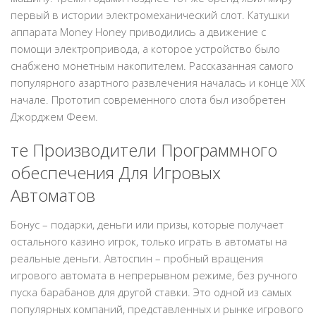
первый в истории электромеханический слот. Катушки
аппарата Money Honey приводились а движение с
помощи электропривода, а которое устройство было
снабжено монетным накопителем. Рассказанная самого
популярного азартного развлечения началась и конце XIX
начале. Прототип современного слота был изобретен
Джорджем Феем.
те Производители Программного
обеспечения Для Игровых
Автоматов
Бонус – подарки, деньги или призы, которые получает
остального казино игрок, только играть в автоматы на
реальные деньги. Автоспин – пробный вращения
игрового автомата в непрерывном режиме, без ручного
пуска барабанов для другой ставки. Это одной из самых
популярных компаний, представленных и рынке игрового