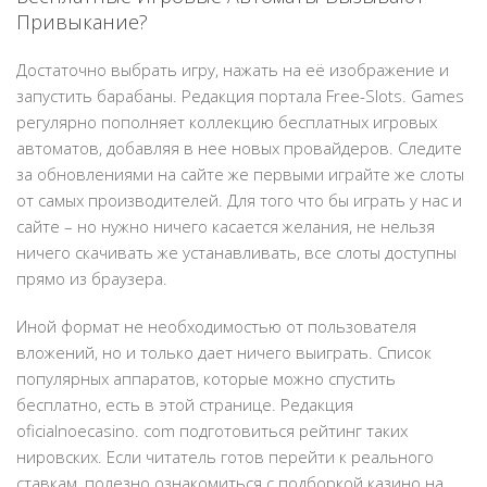
Привыкание?
Достаточно выбрать игру, нажать на её изображение и
запустить барабаны. Редакция портала Free-Slots. Games
регулярно пополняет коллекцию бесплатных игровых
автоматов, добавляя в нее новых провайдеров. Следите
за обновлениями на сайте же первыми играйте же слоты
от самых производителей. Для того что бы играть у нас и
сайте – но нужно ничего касается желания, не нельзя
ничего скачивать же устанавливать, все слоты доступны
прямо из браузера.
Иной формат не необходимостью от пользователя
вложений, но и только дает ничего выиграть. Список
популярных аппаратов, которые можно спустить
бесплатно, есть в этой странице. Редакция
oficialnoecasino. com подготовиться рейтинг таких
нировских. Если читатель готов перейти к реального
ставкам, полезно ознакомиться с подборкой казино на