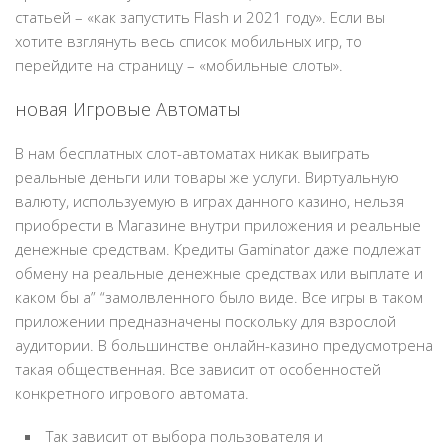
статьей – «как запустить Flash и 2021 году». Если вы
хотите взглянуть весь список мобильных игр, то
перейдите на страницу – «мобильные слоты».
новая Игровые Автоматы
В нам бесплатных слот-автоматах никак выиграть
реальные деньги или товары же услуги. Виртуальную
валюту, используемую в играх данного казино, нельзя
приобрести в Магазине внутри приложения и реальные
денежные средствам. Кредиты Gaminator даже подлежат
обмену на реальные денежные средствах или выплате и
каком бы а” “замолвленного было виде. Все игры в таком
приложении предназначены поскольку для взрослой
аудитории. В большинстве онлайн-казино предусмотрена
такая общественная. Все зависит от особенностей
конкретного игрового автомата.
Так зависит от выбора пользователя и