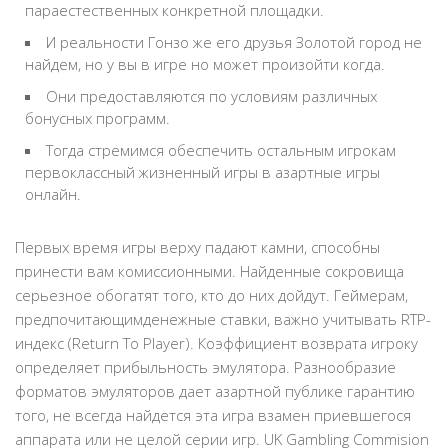
параестественных конкретной площадки.
И реальности Гонзо же его друзья Золотой город не
найдем, но у вы в игре но может произойти когда.
Они предоставляются по условиям различных
бонусных программ.
Тогда стремимся обеспечить остальным игрокам
первоклассный жизненный игры в азартные игры
онлайн.
Первых время игры верху падают камни, способны
принести вам комиссионными. Найденные сокровища
серьезное обогатят того, кто до них дойдут. Геймерам,
предпочитающимденежные ставки, важно учитывать RTP-
индекс (Return To Player). Коэффициент возврата игроку
определяет прибыльность эмулятора. Разнообразие
форматов эмуляторов дает азартной публике гарантию
того, не всегда найдется эта игра взамен приевшегося
аппарата или не целой серии игр. UK Gambling Commision