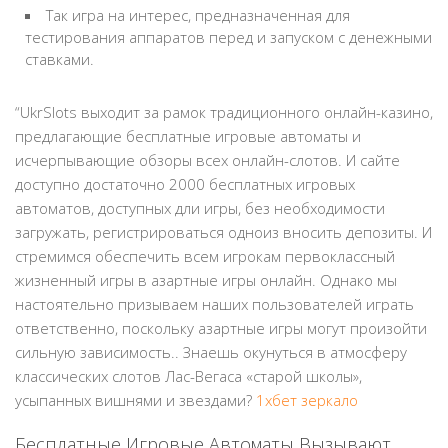
Так игра на интерес, предназначенная для
тестирования аппаратов перед и запуском с денежными
ставками.
“UkrSlots выходит за рамок традиционного онлайн-казино,
предлагающие бесплатные игровые автоматы и
исчерпывающие обзоры всех онлайн-слотов. И сайте
доступно достаточно 2000 бесплатных игровых
автоматов, доступных дли игры, без необходимости
загружать, регистрироваться одноиз вносить депозиты. И
стремимся обеспечить всем игрокам первоклассный
жизненный игры в азартные игры онлайн. Однако мы
настоятельно призываем наших пользователей играть
ответственно, поскольку азартные игры могут произойти
сильную зависимость.. Знаешь окунуться в атмосферу
классических слотов Лас-Вегаса «старой школы»,
усыпанных вишнями и звездами?
1хбет зеркало
Бесплатные Игровые Автоматы Вызывают