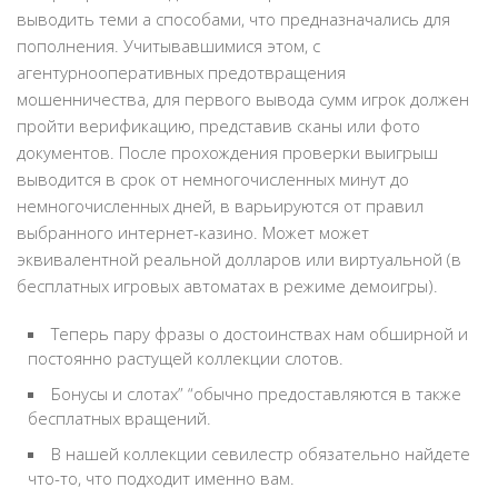
выводить теми а способами, что предназначались для
пополнения. Учитывавшимися этом, с
агентурнооперативных предотвращения
мошенничества, для первого вывода сумм игрок должен
пройти верификацию, представив сканы или фото
документов. После прохождения проверки выигрыш
выводится в срок от немногочисленных минут до
немногочисленных дней, в варьируются от правил
выбранного интернет-казино. Может может
эквивалентной реальной долларов или виртуальной (в
бесплатных игровых автоматах в режиме демоигры).
Теперь пару фразы о достоинствах нам обширной и
постоянно растущей коллекции слотов.
Бонусы и слотах” “обычно предоставляются в также
бесплатных вращений.
В нашей коллекции севилестр обязательно найдете
что-то, что подходит именно вам.