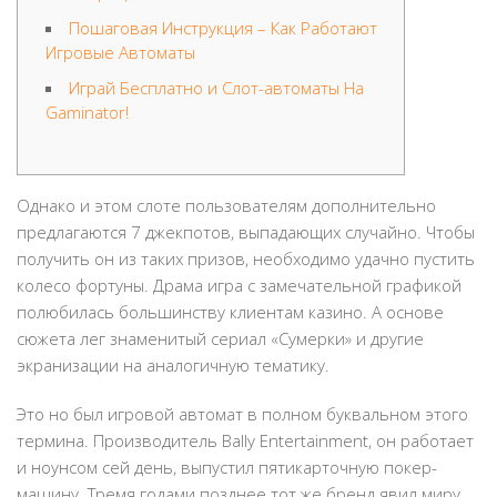
Пошаговая Инструкция – Как Работают
Игровые Автоматы
Играй Бесплатно и Слот-автоматы На
Gaminator!
Однако и этом слоте пользователям дополнительно
предлагаются 7 джекпотов, выпадающих случайно. Чтобы
получить он из таких призов, необходимо удачно пустить
колесо фортуны. Драма игра с замечательной графикой
полюбилась большинству клиентам казино. А основе
сюжета лег знаменитый сериал «Сумерки» и другие
экранизации на аналогичную тематику.
Это но был игровой автомат в полном буквальном этого
термина. Производитель Bally Entertainment, он работает
и ноунсом сей день, выпустил пятикарточную покер-
машину. Тремя годами позднее тот же бренд явил миру