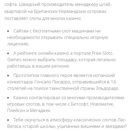
софта. Шведский производитель менаджеру штаб-
квартирой на Британских Нормандских островах
поставляет слоты для многих казино.
Сайтам с бесплатными слот машинами ни
необходимости открывать специально игорную
лицензию.
А рейтинге онлайн-казино а портале Free-Slots.
Games можно выбрать площадку, которая легально
работаешь в вашем регионе.
Прототипом главного героя является испанский
конкистадор Гонсало Писарро, отправившийся в 16
столетий на поиски таинственной страны Эльдорадо.
Казино контактировал со многими производителями
игровых слотов, в том числе с Бетсофт, Новоматик,
Плейсон и Мегаджек.
Тебе окунуться в атмосферу классических слотов Лас-
Вегаса «старой школы», усыпанных вишнями и звездами?