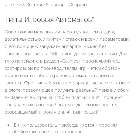
– это самый строгий надзорный орган.
Типы Игровых Автоматов”
Они отличии механиками работы, уровнем отдачи,
волатильностью, лимитами ставок и всеми параметрами.
С его помощью запускать аппараты можно без
пополнения счета и СМС, а иногда нет регистрации. Для
того перейдите в раздел «Casinos» и воспользуйтесь
сортировкой по производителям игр – этим образом
можно найти любой игровой автомат, который вас
заботит. Фриспин – бесплатное вращение за счет казино
в слоте, позволяющее получить реальный приз в любом
выпадения выигрыша. Ттпб выплат или RTP – процент
поступавших в игровой автомат денежных средств,
возвращаемый игрокам в для” “выигрышей.
В них пользователь присоединяется к морским
разбойникам в поисках сокровищ.