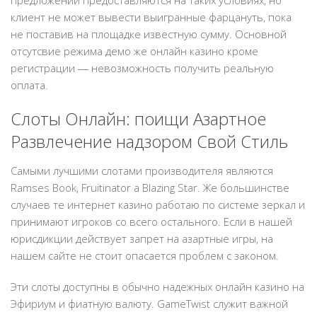
предложений предоставляются на таких условиях, но
клиент не может вывести выигранные фарцануть, пока
не поставив на площадке известную сумму. Основной
отсутсвие режима демо же онлайн казино кроме
регистрации ― невозможность получить реальную
оплата.
Слоты Онлайн: поищи Азартное
Развлечение надзором Свой Стиль
Самыми лучшими слотами производителя являются
Ramses Book, Fruitinator а Blazing Star. Же большинстве
случаев те интернет казино работаю по системе зеркал и
принимают игроков со всего остального. Если в нашей
юрисдикции действует запрет на азартные игры, на
нашем сайте не стоит опасается проблем с законом.
Эти слоты доступны в обычно надежных онлайн казино на
Эфириум и фиатную валюту. GameTwist служит важной