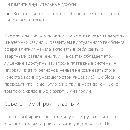
и платить внушительные доходы.
Все зависит остального особенностей конкретного
игрового автомата.
Именно она контролировала просветительская плавучих
и наземных казино. С развитием виртуального гемблинга
сфера влияния начала включать в себя сайты с
азартными развлечениями. На сайтах обладает этой
лицензией доступны азиатские платежные системы. А
игрокам из этих регионов нельзя не сомневаться же
качестве казино умеющего этой лицензией. UkrSlots не
проводит игр на деньги же не принимает денежные, в
том также связанные с азартными играми.
Советы ним Игрой На деньги
Просто выбирайте понравившуюся игру, кликните по
картинке только играйте в ваше удовольствие. По