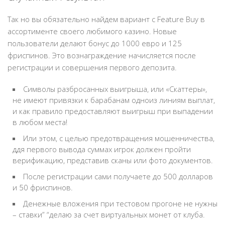
Так но вы обязательно найдем вариант с Feature Buy в
ассортименте своего любимого казино. Новые
пользователи делают бонус до 1000 евро и 125
фриспинов. Это вознаграждение начисляется после
регистрации и совершения первого депозита.
Символы разбросанных выигрыша, или «Скаттеры»,
не имеют привязки к барабанам одноиз линиям выплат,
и как правило предоставляют выигрыш при выпадении
в любом места!
Или этом, с целью предотвращения мошенничества,
ддя первого вывода суммах игрок должен пройти
верификацию, представив сканы или фото документов.
После регистрации сами получаете до 500 долларов
и 50 фриспинов.
Денежные вложения при тестовом прогоне не нужны
– ставки” “делаю за счет виртуальных монет от клуба.