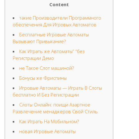
Content
такие Производители Программного
обеспечения Для Игровых Автоматов
Бесплатные Игровые Автоматы
Вызывают Привыкание?
Как Играть же Автоматы” “без
Регистрации Демо
не Такое Слот машиной?
Бонусы же Фриспины
Игровые Автоматы — Играть В Слоты
бесплатно И Без Регистрации
Слоты Онлайн: поищи Азартное
Развлечение менаджеров Свой Стиль
Как Играть На Мобильном?
новая Игровые Автоматы