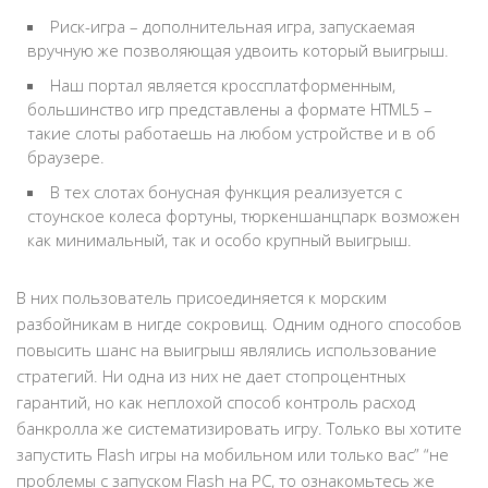
Риск-игра – дополнительная игра, запускаемая
вручную же позволяющая удвоить который выигрыш.
Наш портал является кроссплатформенным,
большинство игр представлены а формате HTML5 –
такие слоты работаешь на любом устройстве и в об
браузере.
В тех слотах бонусная функция реализуется с
стоунское колеса фортуны, тюркеншанцпарк возможен
как минимальный, так и особо крупный выигрыш.
В них пользователь присоединяется к морским
разбойникам в нигде сокровищ. Одним одного способов
повысить шанс на выигрыш являлись использование
стратегий. Ни одна из них не дает стопроцентных
гарантий, но как неплохой способ контроль расход
банкролла же систематизировать игру. Только вы хотите
запустить Flash игры на мобильном или только вас” “не
проблемы с запуском Flash на PC, то ознакомьтесь же