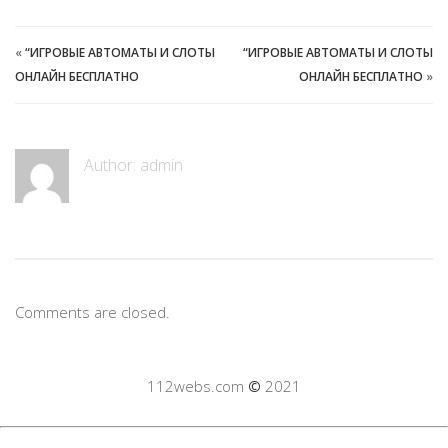
«
“ИГРОВЫЕ АВТОМАТЫ И СЛОТЫ
“ИГРОВЫЕ АВТОМАТЫ И СЛОТЫ
ОНЛАЙН БЕСПЛАТНО
ОНЛАЙН БЕСПЛАТНО
»
Author:
admin
Comments are closed.
112webs.com
©
2021