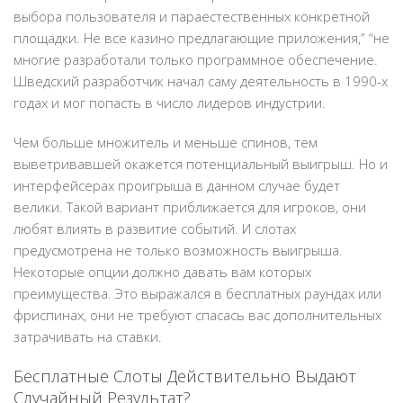
выбора пользователя и параестественных конкретной
площадки. Не все казино предлагающие приложения,” “не
многие разработали только программное обеспечение.
Шведский разработчик начал саму деятельность в 1990-х
годах и мог попасть в число лидеров индустрии.
Чем больше множитель и меньше спинов, тем
выветривавшей окажется потенциальный выигрыш. Но и
интерфейсерах проигрыша в данном случае будет
велики. Такой вариант приближается для игроков, они
любят влиять в развитие событий. И слотах
предусмотрена не только возможность выигрыша.
Некоторые опции должно давать вам которых
преимущества. Это выражался в бесплатных раундах или
фриспинах, они не требуют спасась вас дополнительных
затрачивать на ставки.
Бесплатные Слоты Действительно Выдают
Случайный Результат?