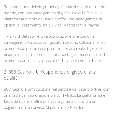
Betsson è uno dei più grandi e più antichi casinò online del
mondo, con una vasta gamma di giochi, tra cui il Plinko. La
piattaforma è facile da usare e offre una vasta gamma di
opzioni di pagamento, tra cui Visa, Mastercard e PayPal.
Il Plinko di Betsson è un gioco di azione che combina
strategia e fortuna, dove i giocatori devono collocare le loro
scommesse per vincere premi in denaro reale. Il gioco è
disponibile in italiano e offre una vasta gamma di opzioni di
scommessa, tra cui la possibilità di giocare con soldi veri.
2. 888 Casino – Un’esperienza di gioco di alta
qualità
888 Casino è un’istituzione nel settore dei casinò online, con
una vasta gamma di giochi, tra cui il Plinko. La piattaforma è
facile da usare e offre una vasta gamma di opzioni di
pagamento, tra cui Visa, Mastercard e Neteller.