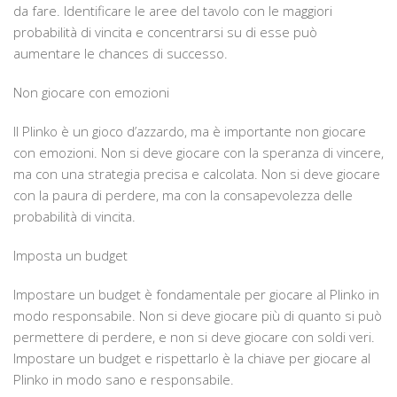
da fare. Identificare le aree del tavolo con le maggiori
probabilità di vincita e concentrarsi su di esse può
aumentare le chances di successo.
Non giocare con emozioni
Il Plinko è un gioco d’azzardo, ma è importante non giocare
con emozioni. Non si deve giocare con la speranza di vincere,
ma con una strategia precisa e calcolata. Non si deve giocare
con la paura di perdere, ma con la consapevolezza delle
probabilità di vincita.
Imposta un budget
Impostare un budget è fondamentale per giocare al Plinko in
modo responsabile. Non si deve giocare più di quanto si può
permettere di perdere, e non si deve giocare con soldi veri.
Impostare un budget e rispettarlo è la chiave per giocare al
Plinko in modo sano e responsabile.