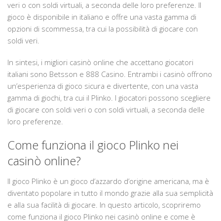
veri o con soldi virtuali, a seconda delle loro preferenze. Il
gioco è disponibile in italiano e offre una vasta gamma di
opzioni di scommessa, tra cui la possibilità di giocare con
soldi veri.
In sintesi, i migliori casinò online che accettano giocatori
italiani sono Betsson e 888 Casino. Entrambi i casinò offrono
un’esperienza di gioco sicura e divertente, con una vasta
gamma di giochi, tra cui il Plinko. I giocatori possono scegliere
di giocare con soldi veri o con soldi virtuali, a seconda delle
loro preferenze.
Come funziona il gioco Plinko nei
casinò online?
Il gioco Plinko è un gioco d’azzardo d’origine americana, ma è
diventato popolare in tutto il mondo grazie alla sua semplicità
e alla sua facilità di giocare. In questo articolo, scopriremo
come funziona il gioco Plinko nei casinò online e come è