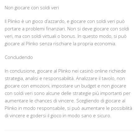
Non giocare con soldi veri
Il Plinko è un gioco d’azzardo, e giocare con soldi veri può
portare a problemi finanziari. Non si deve giocare con soldi
veri, ma con soldi virtuali o bonus. In questo modo, si può
giocare al Plinko senza rischiare la propria economia.
Concludendo
In conclusione, giocare al Plinko nei casinò online richiede
strategia, analisi e responsabilità. Analizzare il tavolo, non
giocare con emozioni, impostare un budget e non giocare
con soldi veri sono alcune delle strategie più importanti per
aumentare le chances di vincere. Scegliendo di giocare al
Plinko in modo responsabile, si può aumentare le possibilità
di vincere e godersi il gioco in modo sano e sicuro.