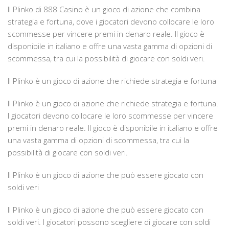
Il Plinko di 888 Casino è un gioco di azione che combina
strategia e fortuna, dove i giocatori devono collocare le loro
scommesse per vincere premi in denaro reale. Il gioco è
disponibile in italiano e offre una vasta gamma di opzioni di
scommessa, tra cui la possibilità di giocare con soldi veri.
Il Plinko è un gioco di azione che richiede strategia e fortuna
Il Plinko è un gioco di azione che richiede strategia e fortuna.
I giocatori devono collocare le loro scommesse per vincere
premi in denaro reale. Il gioco è disponibile in italiano e offre
una vasta gamma di opzioni di scommessa, tra cui la
possibilità di giocare con soldi veri.
Il Plinko è un gioco di azione che può essere giocato con
soldi veri
Il Plinko è un gioco di azione che può essere giocato con
soldi veri. I giocatori possono scegliere di giocare con soldi