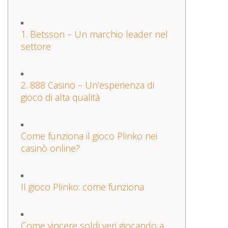
1. Betsson – Un marchio leader nel
settore
2. 888 Casino – Un’esperienza di
gioco di alta qualità
Come funziona il gioco Plinko nei
casinò online?
Il gioco Plinko: come funziona
Come vincere soldi veri giocando a