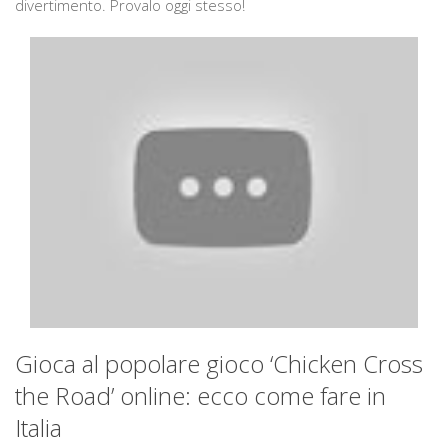
divertimento. Provalo oggi stesso!
Gioca al popolare gioco ‘Chicken Cross
the Road’ online: ecco come fare in
Italia