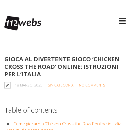
GIOCA AL DIVERTENTE GIOCO ‘CHICKEN
CROSS THE ROAD’ ONLINE: ISTRUZIONI
PER L’ITALIA
18 MARZO, 2025
SIN CATEGORÍA
NO COMMENTS
Table of contents
Come giocare a ‘Chicken Cross the Road’ online in Italia: