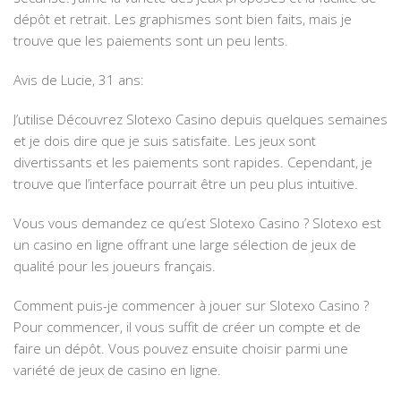
dépôt et retrait. Les graphismes sont bien faits, mais je
trouve que les paiements sont un peu lents.
Avis de Lucie, 31 ans:
J’utilise Découvrez Slotexo Casino depuis quelques semaines
et je dois dire que je suis satisfaite. Les jeux sont
divertissants et les paiements sont rapides. Cependant, je
trouve que l’interface pourrait être un peu plus intuitive.
Vous vous demandez ce qu’est Slotexo Casino ? Slotexo est
un casino en ligne offrant une large sélection de jeux de
qualité pour les joueurs français.
Comment puis-je commencer à jouer sur Slotexo Casino ?
Pour commencer, il vous suffit de créer un compte et de
faire un dépôt. Vous pouvez ensuite choisir parmi une
variété de jeux de casino en ligne.