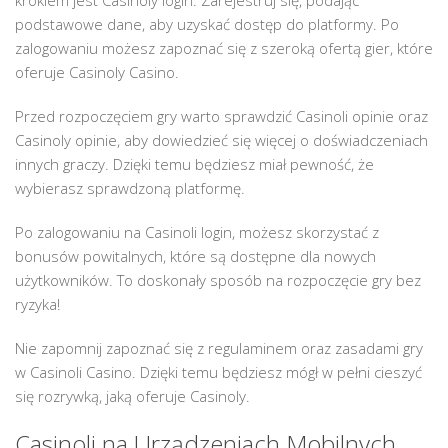
krokiem jest Casinoly login. Zarejestruj się, podając
podstawowe dane, aby uzyskać dostęp do platformy. Po
zalogowaniu możesz zapoznać się z szeroką ofertą gier, które
oferuje Casinoly Casino.
Przed rozpoczęciem gry warto sprawdzić Casinoli opinie oraz
Casinoly opinie, aby dowiedzieć się więcej o doświadczeniach
innych graczy. Dzięki temu będziesz miał pewność, że
wybierasz sprawdzoną platformę.
Po zalogowaniu na Casinoli login, możesz skorzystać z
bonusów powitalnych, które są dostępne dla nowych
użytkowników. To doskonały sposób na rozpoczęcie gry bez
ryzyka!
Nie zapomnij zapoznać się z regulaminem oraz zasadami gry
w Casinoli Casino. Dzięki temu będziesz mógł w pełni cieszyć
się rozrywką, jaką oferuje Casinoly.
Casinoli na Urządzeniach Mobilnych