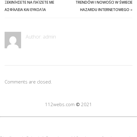
ΞΕΚΙΝΉΣΕΤΕ ΝΑ ΠΑΊΖΕΤΕ ΜΕ
TRENDÓW I NOWOŚCI W ŚWIECIE
ΑΣΦΆΛΕΙΑ ΚΑΙ ΕΥΚΟΛΊΑ
HAZARDU INTERNETOWEGO
»
Author:
admin
Comments are closed.
112webs.com
©
2021