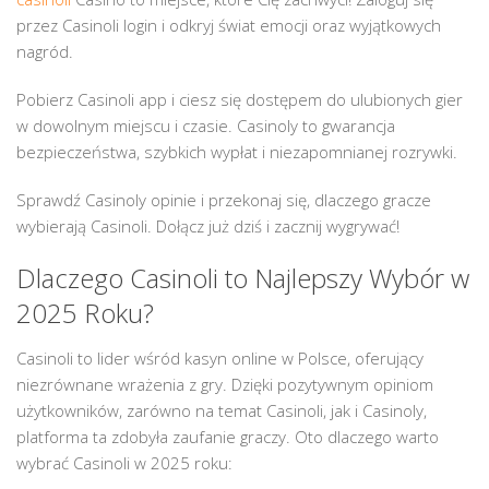
przez Casinoli login i odkryj świat emocji oraz wyjątkowych
nagród.
Pobierz Casinoli app i ciesz się dostępem do ulubionych gier
w dowolnym miejscu i czasie. Casinoly to gwarancja
bezpieczeństwa, szybkich wypłat i niezapomnianej rozrywki.
Sprawdź Casinoly opinie i przekonaj się, dlaczego gracze
wybierają Casinoli. Dołącz już dziś i zacznij wygrywać!
Dlaczego Casinoli to Najlepszy Wybór w
2025 Roku?
Casinoli to lider wśród kasyn online w Polsce, oferujący
niezrównane wrażenia z gry. Dzięki pozytywnym opiniom
użytkowników, zarówno na temat Casinoli, jak i Casinoly,
platforma ta zdobyła zaufanie graczy. Oto dlaczego warto
wybrać Casinoli w 2025 roku: