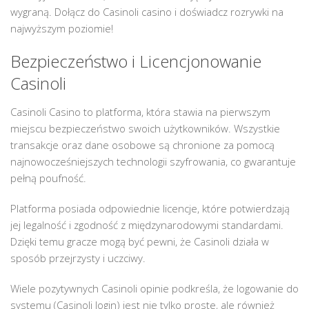
wygraną. Dołącz do Casinoli casino i doświadcz rozrywki na
najwyższym poziomie!
Bezpieczeństwo i Licencjonowanie
Casinoli
Casinoli Casino to platforma, która stawia na pierwszym
miejscu bezpieczeństwo swoich użytkowników. Wszystkie
transakcje oraz dane osobowe są chronione za pomocą
najnowocześniejszych technologii szyfrowania, co gwarantuje
pełną poufność.
Platforma posiada odpowiednie licencje, które potwierdzają
jej legalność i zgodność z międzynarodowymi standardami.
Dzięki temu gracze mogą być pewni, że Casinoli działa w
sposób przejrzysty i uczciwy.
Wiele pozytywnych Casinoli opinie podkreśla, że logowanie do
systemu (Casinoli login) jest nie tylko proste, ale również