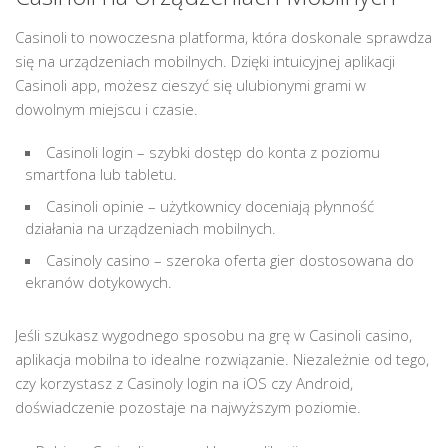
Casinoli to nowoczesna platforma, która doskonale sprawdza
się na urządzeniach mobilnych. Dzięki intuicyjnej aplikacji
Casinoli app, możesz cieszyć się ulubionymi grami w
dowolnym miejscu i czasie.
Casinoli login – szybki dostęp do konta z poziomu
smartfona lub tabletu.
Casinoli opinie – użytkownicy doceniają płynność
działania na urządzeniach mobilnych.
Casinoly casino – szeroka oferta gier dostosowana do
ekranów dotykowych.
Jeśli szukasz wygodnego sposobu na grę w Casinoli casino,
aplikacja mobilna to idealne rozwiązanie. Niezależnie od tego,
czy korzystasz z Casinoly login na iOS czy Android,
doświadczenie pozostaje na najwyższym poziomie.