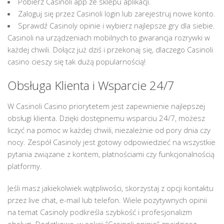
Pobierz Casinoli app ze sklepu aplikacji.
Zaloguj się przez Casinoli login lub zarejestruj nowe konto.
Sprawdź Casinoly opinie i wybierz najlepsze gry dla siebie.
Casinoli na urządzeniach mobilnych to gwarancja rozrywki w
każdej chwili. Dołącz już dziś i przekonaj się, dlaczego Casinoli
casino cieszy się tak dużą popularnością!
Obsługa Klienta i Wsparcie 24/7
W Casinoli Casino priorytetem jest zapewnienie najlepszej
obsługi klienta. Dzięki dostępnemu wsparciu 24/7, możesz
liczyć na pomoc w każdej chwili, niezależnie od pory dnia czy
nocy. Zespół Casinoly jest gotowy odpowiedzieć na wszystkie
pytania związane z kontem, płatnościami czy funkcjonalnością
platformy.
Jeśli masz jakiekolwiek wątpliwości, skorzystaj z opcji kontaktu
przez live chat, e-mail lub telefon. Wiele pozytywnych opinii
na temat Casinoly podkreśla szybkość i profesjonalizm