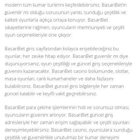
modern tüm kumar türlerini keşfedebilirsiniz. BasariBet’in
güvenilir mi olduğu sorusunun yanıtı, sunduğu çeşitlilik ve
kaliteli oyunlarla açıkça ortaya konuyor. BasariBet
sikayetlerine rağmen, oyuncuların memnuniyeti ve çeşitli
oyun seçenekleriyle öne çıkıyor.
BasariBet giris sayfasından kolayca erişebileceğiniz bu
oyunlar, her zevke hitap ediyor. BasariBet guvenilir mi diye
düşünüyorsanız, oyun çeşitliliği ve güncel giriş seçenekleriyle
güvenini kazanacaktır. BasariBet casino bölümünde, slotlar,
masa oyunları, canlı kumarhaneler ve daha fazlasını
bulabilirsiniz. BasariBet guncel giris bilgileriyle her zaman
güncel kalabilir ve keyifli vakit geçirebilirsiniz.
BasariBet para çekme işlemlerinin hızlı ve sorunsuz olması,
oyuncuların güvenini artırıyor. BasariBet güncel giriş
adresleriyle her zaman erişim sağlayabilir ve çeşitli oyunları
deneyimleyebilirsiniz. BasariBet casino, oyunculara sunduğu
çeşitlilik ve güvenilirlikle unutulmaz bir kumar deneyimi