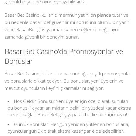
güvenli bir şekilde oyun oynayabilirsiniz.
BasariBet Casino, kullanıcı memnuniyetini ön planda tutar ve
bu nedenle basari bet guvenilir mi sorusuna olumlu bir yanıt
verir. BasariBet giris yapmak, sadece eğlence değil, aynı
zamanda güvenli bir deneyim sunar.
BasariBet Casino’da Promosyonlar ve
Bonuslar
BasariBet Casino, kullanıcılarına sunduğu çeşitli promosyonlar
ve bonuslarla dikkat çekiyor. Bu bonuslar, yeni üyelerin ve
mevcut oyuncuların keyfini çıkarmalarını sağlıyor.
Hoş Geldin Bonusu: Yeni üyeler için özel olarak sunulan
bu bonus, ilk yatırılan miktarın belirli bir yüzdesi kadar ekstra
kazanç sağlar. BasariBet giriş yaparak bu fırsatı kaçırmayın!
Günlük Bonuslar: Her gün yeniden yüklenen bonuslarla,
oyuncular günlük olarak ekstra kazançlar elde edebilirler.