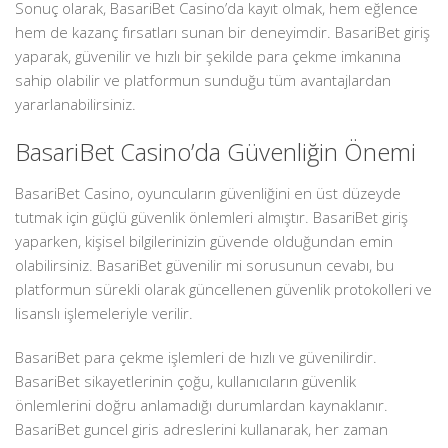
Sonuç olarak, BasariBet Casino’da kayıt olmak, hem eğlence
hem de kazanç fırsatları sunan bir deneyimdir. BasariBet giriş
yaparak, güvenilir ve hızlı bir şekilde para çekme imkanına
sahip olabilir ve platformun sunduğu tüm avantajlardan
yararlanabilirsiniz.
BasariBet Casino’da Güvenliğin Önemi
BasariBet Casino, oyuncuların güvenliğini en üst düzeyde
tutmak için güçlü güvenlik önlemleri almıştır. BasariBet giriş
yaparken, kişisel bilgilerinizin güvende olduğundan emin
olabilirsiniz. BasariBet güvenilir mi sorusunun cevabı, bu
platformun sürekli olarak güncellenen güvenlik protokolleri ve
lisanslı işlemeleriyle verilir.
BasariBet para çekme işlemleri de hızlı ve güvenilirdir.
BasariBet sikayetlerinin çoğu, kullanıcıların güvenlik
önlemlerini doğru anlamadığı durumlardan kaynaklanır.
BasariBet guncel giris adreslerini kullanarak, her zaman