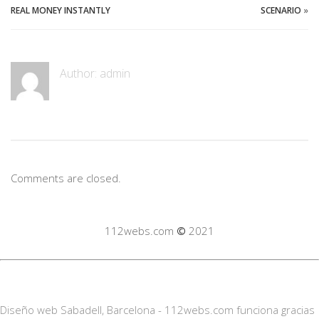
REAL MONEY INSTANTLY
SCENARIO
»
Author:
admin
Comments are closed.
112webs.com
©
2021
Diseño web Sabadell, Barcelona - 112webs.com funciona gracias