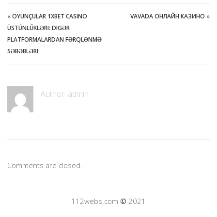
«
OYUNÇULAR 1XBET CASINO
VAVADA ОНЛАЙН КАЗИНО
»
ÜSTÜNLÜKLƏRI: DIGƏR
PLATFORMALARDAN FƏRQLƏNMƏ
SƏBƏBLƏRI
Author:
admin
Comments are closed.
112webs.com
©
2021