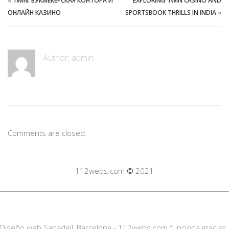
«
1WIN: БУКМЕКЕРСКАЯ КОНТОРА И
EXPLORING 1WIN CASINO AND
ОНЛАЙН КАЗИНО
SPORTSBOOK THRILLS IN INDIA
»
Author:
admin
Comments are closed.
112webs.com
©
2021
Diseño web Sabadell, Barcelona - 112webs.com funciona gracias