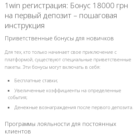
1win регистрация: Бонус 18000 грн
на первый депозит – пошаговая
инструкция
Приветственные бонусы для новичков
Для тех, кто только начинает свое приключение с
платформой, существуют специальные приветственные
пакеты. Эти бонусы могут включать в себя:
Бесплатные ставки;
Увеличенные коэффициенты на определенные
события;
Денежные вознаграждения после первого депозита.
Программы лояльности для постоянных
клиентов