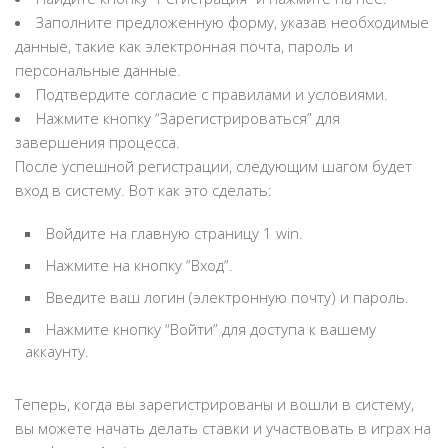
Заполните предложенную форму, указав необходимые
данные, такие как электронная почта, пароль и
персональные данные.
Подтвердите согласие с правилами и условиями.
Нажмите кнопку “Зарегистрироваться” для
завершения процесса.
После успешной регистрации, следующим шагом будет
вход в систему. Вот как это сделать:
Войдите на главную страницу 1 win.
Нажмите на кнопку “Вход”.
Введите ваш логин (электронную почту) и пароль.
Нажмите кнопку “Войти” для доступа к вашему
аккаунту.
Теперь, когда вы зарегистрированы и вошли в систему,
вы можете начать делать ставки и участвовать в играх на