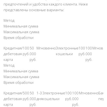
предпочтений и удобства каждого клиента. Ниже
представлены основные варианты:
Метод
Минимальная сумма
Максимальная сумма
Время обработки
Кредитная/
100
50
Мгновенно
Электронные
100
100
Мгнове
дебетовая
руб.
000
кошельки
руб.
000
карта
руб.
руб.
Метод
Минимальная сумма
Максимальная сумма
Время обработки
Кредитная/
500
50
1-3
Электронные
100
100
Мгновенно
Банк
дебетовая
руб.
000
дня
кошельки
руб.
000
пере
карта
руб.
руб.