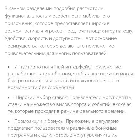
В данном разделе мы подробно рассмотрим
функциональность и особенности мобильного
приложения, которое предоставляет широкие
возможности для игроков, предпочитающих игру на ходу.
Удобство, скорость и доступность – вот основные
преимущества, которые делают это приложение
привлекательным для многих пользователей.
Интуитивно понятный интерфейс: Приложение
разработано таким образом, чтобы даже новички могли
быстро освоиться и начать использовать все его
возможности без сложностей.
Широкий выбор ставок: Пользователи могут делать
ставки на множество видов спорта и событий, включая
те, которые проходят в режиме реального времени.
Промоакции и бонусы: Приложение регулярно
предлагает пользователям различные бонусные
программы и акции, которые могут увеличить их