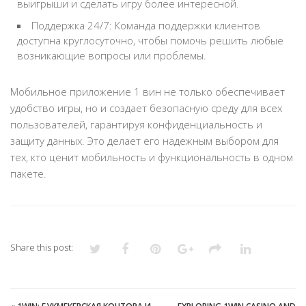
выигрыши и сделать игру более интересной.
Поддержка 24/7: Команда поддержки клиентов
доступна круглосуточно, чтобы помочь решить любые
возникающие вопросы или проблемы.
Мобильное приложение 1 вин не только обеспечивает
удобство игры, но и создает безопасную среду для всех
пользователей, гарантируя конфиденциальность и
защиту данных. Это делает его надежным выбором для
тех, кто ценит мобильность и функциональность в одном
пакете.
Share this post: