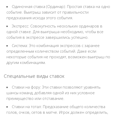
Одиночная ставка (Ординар): Простая ставка на одно
событие. Выигрыш зависит от правильности
предсказания исхода этого события.
Экспресс: Совокупность нескольких ординаров в
одной ставке. Для выигрыша необходимо, чтобы все
события в экспрессе завершились успешно.
Система: Это комбинация экспрессов с заранее
определенным количеством событий. Даже если
некоторые события не проходят, возможен выигрыш по
другим комбинациям.
Специальные виды ставок
Ставки на фору: Эти ставки позволяют уравнять
шансы команд, добавляя одной из них условное
преимущество или отставание.
Ставки на тотал: Предсказание общего количества
голов, очков, сетов в матче. Игрок должен определить,