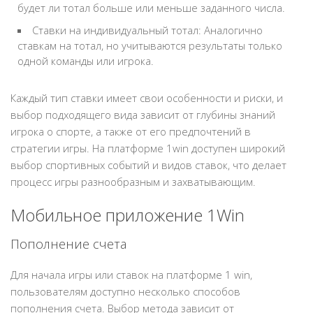
будет ли тотал больше или меньше заданного числа.
Ставки на индивидуальный тотал: Аналогично
ставкам на тотал, но учитываются результаты только
одной команды или игрока.
Каждый тип ставки имеет свои особенности и риски, и
выбор подходящего вида зависит от глубины знаний
игрока о спорте, а также от его предпочтений в
стратегии игры. На платформе 1win доступен широкий
выбор спортивных событий и видов ставок, что делает
процесс игры разнообразным и захватывающим.
Мобильное приложение 1Win
Пополнение счета
Для начала игры или ставок на платформе 1 win,
пользователям доступно несколько способов
пополнения счета. Выбор метода зависит от