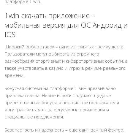
платформе 1 win.
1win скачать приложение –
мобильная версия для ОС Андроид и
IOS
Широкий выбор ставок – одно из главных преимуществ.
Пользователи могут выбирать из огромного
разнообразия спортивных и киберспортивных событий, а
также участвовать в казино и играх в режиме реального
времени.
Бонусная система на платформе 1 вин чрезвычайно
привлекательна. Новые игроки получают щедрые
приветственные бонусы, а постоянные пользователи
могут рассчитывать на регулярные повышения и
специальные предложения.
Безопасность и надежность – еще один важный фактор.