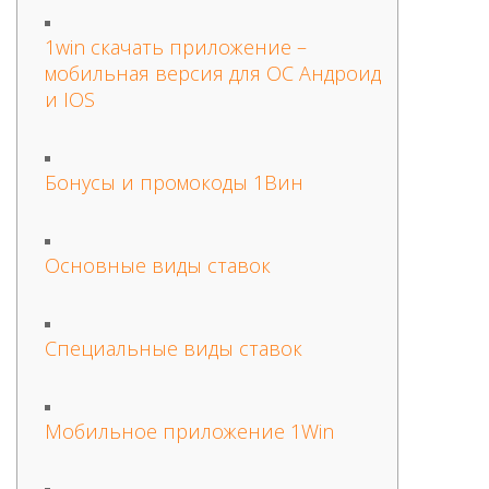
1win скачать приложение –
мобильная версия для ОС Андроид
и IOS
Бонусы и промокоды 1Вин
Основные виды ставок
Специальные виды ставок
Мобильное приложение 1Win