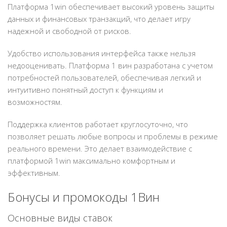
Платформа 1win обеспечивает высокий уровень защиты
данных и финансовых транзакций, что делает игру
надежной и свободной от рисков.
Удобство использования интерфейса также нельзя
недооценивать. Платформа 1 вин разработана с учетом
потребностей пользователей, обеспечивая легкий и
интуитивно понятный доступ к функциям и
возможностям.
Поддержка клиентов работает круглосуточно, что
позволяет решать любые вопросы и проблемы в режиме
реального времени. Это делает взаимодействие с
платформой 1win максимально комфортным и
эффективным.
Бонусы и промокоды 1Вин
Основные виды ставок