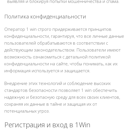
выявляя и блокируя попытки мошенничества и спама.
Политика конфиденциальности
Оператор 1 win строго придерживается принципов
конфиденциальности, гарантируя, что все личные данные
пользователей обрабатываются в соответствии с
действующим законодательством. Пользователи имеют
возможность ознакомиться с детальной политикой
конфиденциальности на сайте, чтобы понимать, как их
информация используется и защищается.
Внедрение этих технологий и соблюдение высоких
стандартов безопасности позволяет 1 win обеспечить
надежную и безопасную среду для всех своих клиентов,
сохраняя их данные в тайне и защищая их от
потенциальных угроз.
Регистрация и вход в 1Win