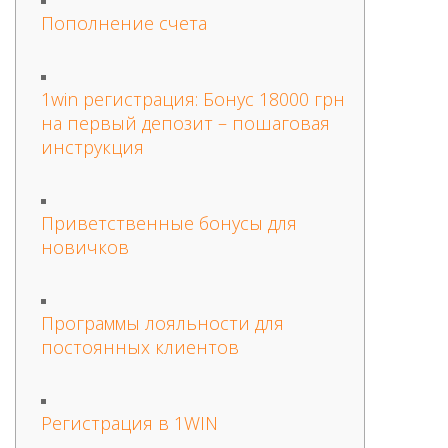
Пополнение счета
1win регистрация: Бонус 18000 грн
на первый депозит – пошаговая
инструкция
Приветственные бонусы для
новичков
Программы лояльности для
постоянных клиентов
Регистрация в 1WIN