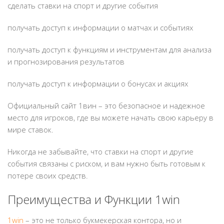
сделать ставки на спорт и другие события
получать доступ к информации о матчах и событиях
получать доступ к функциям и инструментам для анализа
и прогнозирования результатов
получать доступ к информации о бонусах и акциях
Официальный сайт 1вин – это безопасное и надежное
место для игроков, где вы можете начать свою карьеру в
мире ставок.
Никогда не забывайте, что ставки на спорт и другие
события связаны с риском, и вам нужно быть готовым к
потере своих средств.
Преимущества и Функции 1win
1win
– это не только букмекерская контора, но и