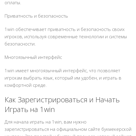
оплаты.
Приватность и безопасность
1win обеспечивает приватность и безопасность своих
игроков, используя современные технологии и системы
безопасности.
Многоязычный интерфейс
1win имеет многоязычный интерфейс, что позволяет
игрокам выбрать язык, который им удобен, и играть в
комфортной среде.
Как Зарегистрироваться и Начать
Играть на 1win
Для начала играть на 1win, вам нужно
зарегистрироваться на официальном сайте букмекерской