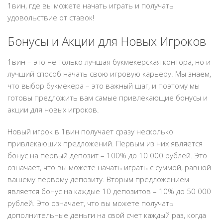
1вин, где вы можете начать играть и получать
удовольствие от ставок!
Бонусы и Акции для Новых Игроков
1вин – это не только лучшая букмекерская контора, но и
лучший способ начать свою игровую карьеру. Мы знаем,
что выбор букмекера – это важный шаг, и поэтому мы
готовы предложить вам самые привлекающие бонусы и
акции для новых игроков.
Новый игрок в 1вин получает сразу несколько
привлекающих предложений. Первым из них является
бонус на первый депозит – 100% до 10 000 рублей. Это
означает, что вы можете начать играть с суммой, равной
вашему первому депозиту. Вторым предложением
является бонус на каждые 10 депозитов – 10% до 50 000
рублей. Это означает, что вы можете получать
дополнительные деньги на свой счет каждый раз, когда