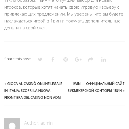
Таким образом, 1вин – это лучший выбор для новых
игроков, которые хотят начать свою игровую карьеру с
привлекающих предложений. Мы уверены, что вы будете
наслаждаться игрой в 1вин и получать дополнительные
деньги на свой счет.
Share this post:
«
GIOCA AL CASINÒ ONLINE LEGALE
1WIN — ОФИЦИАЛЬНЫЙ САЙТ
IN ITALIA: SCOPRI LA NUOVA
БУКМЕКЕРСКОЙ КОНТОРЫ 1ВИН
»
FRONTIERA DEL CASINO NON ADM
Author:
admin