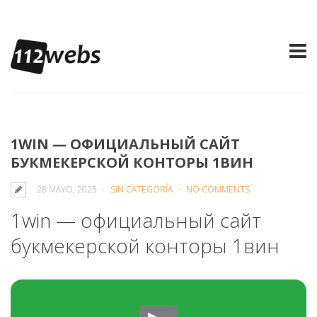
1WIN — ОФИЦИАЛЬНЫЙ САЙТ
БУКМЕКЕРСКОЙ КОНТОРЫ 1ВИН
28 MAYO, 2025
SIN CATEGORÍA
NO COMMENTS
1win — официальный сайт
букмекерской конторы 1вин