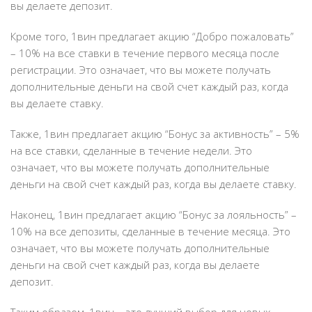
вы делаете депозит.
Кроме того, 1вин предлагает акцию “Добро пожаловать”
– 10% на все ставки в течение первого месяца после
регистрации. Это означает, что вы можете получать
дополнительные деньги на свой счет каждый раз, когда
вы делаете ставку.
Также, 1вин предлагает акцию “Бонус за активность” – 5%
на все ставки, сделанные в течение недели. Это
означает, что вы можете получать дополнительные
деньги на свой счет каждый раз, когда вы делаете ставку.
Наконец, 1вин предлагает акцию “Бонус за лояльность” –
10% на все депозиты, сделанные в течение месяца. Это
означает, что вы можете получать дополнительные
деньги на свой счет каждый раз, когда вы делаете
депозит.