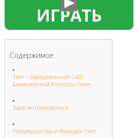
ИГРАТЬ
Содержимое
1win – Официальный Сайт
Букмекерской Конторы 1вин
Зарегистрироваться
Преимущества и Функции 1win