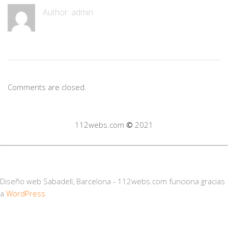
Author:
admin
Comments are closed.
112webs.com
©
2021
Diseño web Sabadell, Barcelona - 112webs.com funciona gracias
a
WordPress