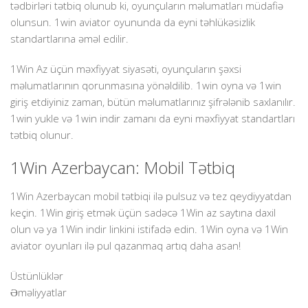
tədbirləri tətbiq olunub ki, oyunçuların məlumatları müdafiə
olunsun. 1win aviator oyununda da eyni təhlükəsizlik
standartlarına əməl edilir.
1Win Az üçün məxfiyyat siyasəti, oyunçuların şəxsi
məlumatlarının qorunmasına yönəldilib. 1win oyna və 1win
giriş etdiyiniz zaman, bütün məlumatlarınız şifrələnib saxlanılır.
1win yukle və 1win indir zamanı da eyni məxfiyyat standartları
tətbiq olunur.
1Win Azerbaycan: Mobil Tətbiq
1Win Azerbaycan mobil tətbiqi ilə pulsuz və tez qeydiyyatdan
keçin. 1Win giriş etmək üçün sadəcə 1Win az saytına daxil
olun və ya 1Win indir linkini istifadə edin. 1Win oyna və 1Win
aviator oyunları ilə pul qazanmaq artıq daha asan!
Üstünlüklər
Əməliyyatlar