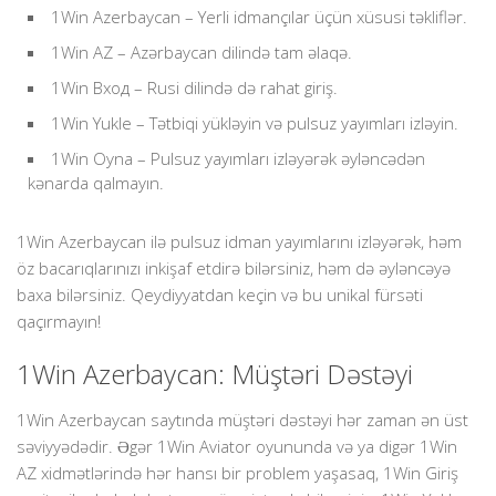
1Win Azerbaycan – Yerli idmançılar üçün xüsusi təkliflər.
1Win AZ – Azərbaycan dilində tam əlaqə.
1Win Вход – Rusi dilində də rahat giriş.
1Win Yukle – Tətbiqi yükləyin və pulsuz yayımları izləyin.
1Win Oyna – Pulsuz yayımları izləyərək əyləncədən
kənarda qalmayın.
1Win Azerbaycan ilə pulsuz idman yayımlarını izləyərək, həm
öz bacarıqlarınızı inkişaf etdirə bilərsiniz, həm də əyləncəyə
baxa bilərsiniz. Qeydiyyatdan keçin və bu unikal fürsəti
qaçırmayın!
1Win Azerbaycan: Müştəri Dəstəyi
1Win Azerbaycan saytında müştəri dəstəyi hər zaman ən üst
səviyyədədir. Əgər 1Win Aviator oyununda və ya digər 1Win
AZ xidmətlərində hər hansı bir problem yaşasaq, 1Win Giriş