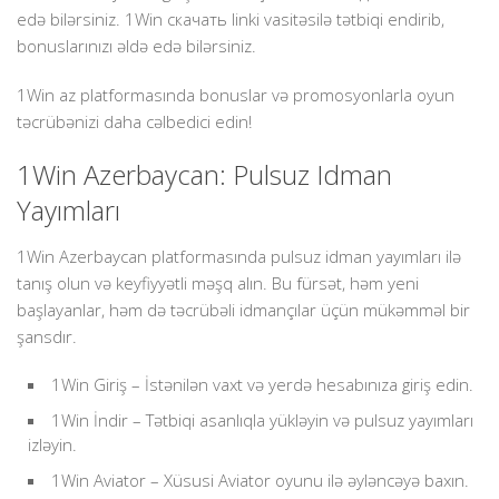
edə bilərsiniz. 1Win скачать linki vasitəsilə tətbiqi endirib,
bonuslarınızı əldə edə bilərsiniz.
1Win az platformasında bonuslar və promosyonlarla oyun
təcrübənizi daha cəlbedici edin!
1Win Azerbaycan: Pulsuz Idman
Yayımları
1Win Azerbaycan platformasında pulsuz idman yayımları ilə
tanış olun və keyfiyyətli məşq alın. Bu fürsət, həm yeni
başlayanlar, həm də təcrübəli idmançılar üçün mükəmməl bir
şansdır.
1Win Giriş – İstənilən vaxt və yerdə hesabınıza giriş edin.
1Win İndir – Tətbiqi asanlıqla yükləyin və pulsuz yayımları
izləyin.
1Win Aviator – Xüsusi Aviator oyunu ilə əyləncəyə baxın.