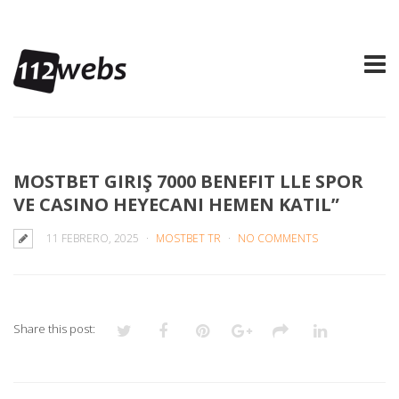
MOSTBET GIRIŞ 7000 BENEFIT LLE SPOR
VE CASINO HEYECANI HEMEN KATIL”
11 FEBRERO, 2025
MOSTBET TR
NO COMMENTS
Share this post: