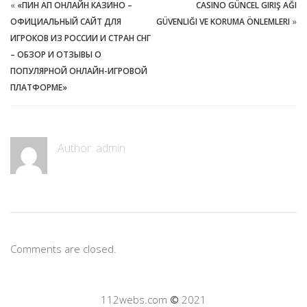
«
«ПИН АП ОНЛАЙН КАЗИНО –
CASINO GÜNCEL GIRIŞ AĞI
ОФИЦИАЛЬНЫЙ САЙТ ДЛЯ
GÜVENLIĞI VE KORUMA ÖNLEMLERI
»
ИГРОКОВ ИЗ РОССИИ И СТРАН СНГ
– ОБЗОР И ОТЗЫВЫ О
ПОПУЛЯРНОЙ ОНЛАЙН-ИГРОВОЙ
ПЛАТФОРМЕ»
Author:
admin
Comments are closed.
112webs.com
©
2021