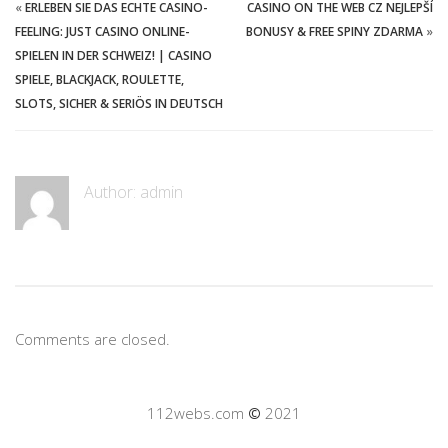
«
ERLEBEN SIE DAS ECHTE CASINO-
CASINO ON THE WEB CZ NEJLEPŠÍ
FEELING: JUST CASINO ONLINE-
BONUSY & FREE SPINY ZDARMA
»
SPIELEN IN DER SCHWEIZ! | CASINO
SPIELE, BLACKJACK, ROULETTE,
SLOTS, SICHER & SERIÖS IN DEUTSCH
Author:
admin
Comments are closed.
112webs.com
©
2021