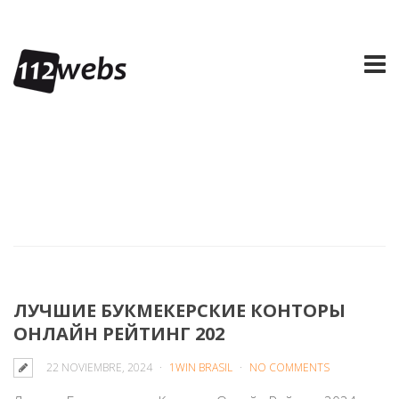
ЛУЧШИЕ БУКМЕКЕРСКИЕ КОНТОРЫ
ОНЛАЙН РЕЙТИНГ 202
22 NOVIEMBRE, 2024
1WIN BRASIL
NO COMMENTS