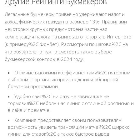
Другие Рейтинги Букмекеров
Легальные букмекеры привычно удерживают налог и
доход физических граждан в размере 13%. Правилами
некоторых крупных предусмотрена частичная
компенсация налога на выигрыш от спорта в Интернете
(к примеру%2C Фонбет). Рассмотрим пошагово%2C на
что обязательно нужно смотреть также выборе
букмекерской конторы в 2024 году.
Отличие высокими коэффициентами%2C пятерным
выбором спортивных происшедших и обширной
бонусной программой.
Удобно сайт%2C ни разу не зависал же не
тормозил%2C небольшая линия с отличной росписью и
в лайв и прематче.
Компания предоставляет своим пользователям
возможность увидеть трансляции матчей%2C широко
линии для ставок%2C а также быстрое вывод