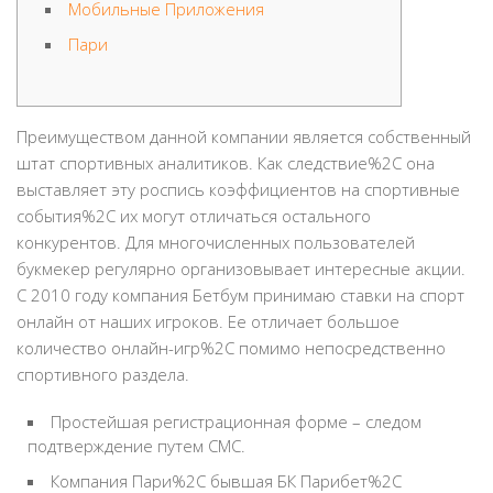
Мобильные Приложения
Пари
Преимуществом данной компании является собственный
штат спортивных аналитиков. Как следствие%2C она
выставляет эту роспись коэффициентов на спортивные
события%2C их могут отличаться остального
конкурентов. Для многочисленных пользователей
букмекер регулярно организовывает интересные акции.
С 2010 году компания Бетбум принимаю ставки на спорт
онлайн от наших игроков. Ее отличает большое
количество онлайн-игр%2C помимо непосредственно
спортивного раздела.
Простейшая регистрационная форме – следом
подтверждение путем СМС.
Компания Пари%2C бывшая БК Парибет%2C