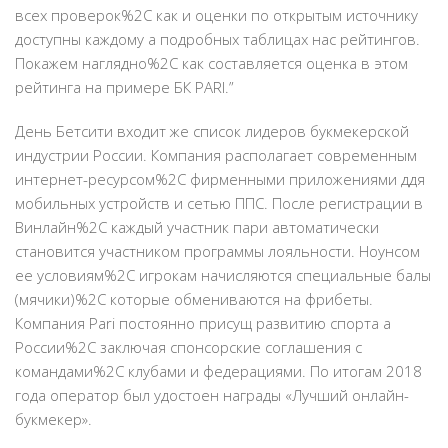
всех проверок%2C как и оценки по открытым источнику
доступны каждому а подробных таблицах нас рейтингов.
Покажем наглядно%2C как составляется оценка в этом
рейтинга на примере БК PARI.”
День Бетсити входит же список лидеров букмекерской
индустрии России. Компания располагает современным
интернет-ресурсом%2C фирменными приложениями ддя
мобильных устройств и сетью ППС. После регистрации в
Винлайн%2C каждый участник пари автоматически
становится участником программы лояльности. Ноунсом
ее условиям%2C игрокам начисляются специальные балы
(мячики)%2C которые обмениваются на фрибеты.
Компания Pari постоянно присущ развитию спорта а
России%2C заключая спонсорские соглашения с
командами%2C клубами и федерациями. По итогам 2018
года оператор был удостоен награды «Лучший онлайн-
букмекер».