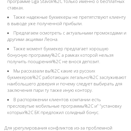
программе Liga Stavok%2C только именно о бесплатных
ставках.
Также надежные букмекеры не препятствуют клиенту
в выводе уже полученной прибыли.
Предлагаем осмотреть с актуальными промокодами и
другими акциями Леона.
Также момент букмекер предлагает хорошую
бонусную программу%2C а рамках которой нельзя
получить поощрения%2C не внося депозит.
Мы рассказали вы%2C какие из русских
букмекеров%2C работающих легально%2C заслуживают
наибольшего доверия и почему следует выбирать для
заключения пари ту также иную контору.
В распоряжении клиентов компании есть
пресловутые мобильные программы%2C и” “установку
которых%2C БК предложил солидный бонус.
Для урегулирования конфликтов из-за проблемной