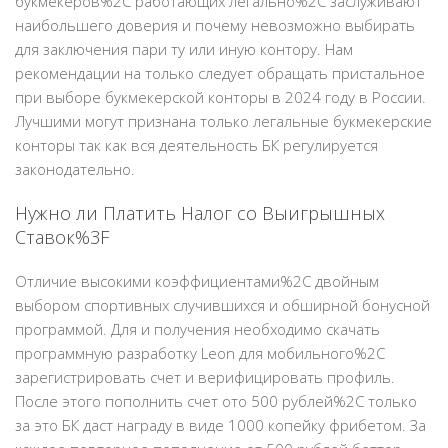
букмекеров%2C работающих легально%2C заслуживают
наибольшего доверия и почему невозможно выбирать
для заключения пари ту или иную контору. Нам
рекомендации на только следует обращать пристальное
при выборе букмекерской конторы в 2024 году в России.
Лучшими могут признана только легальные букмекерские
конторы так как вся деятельность БК регулируется
законодательно.
Нужно ли Платить Налог со Выигрышных
Ставок%3F
Отличие высокими коэффициентами%2C двойным
выбором спортивных случившихся и обширной бонусной
программой. Для и получения необходимо скачать
программную разработку Leon для мобильного%2C
зарегистрировать счет и верифицировать профиль.
После этого пополнить счет ото 500 рублей%2C только
за это БК даст награду в виде 1000 копейку фрибетом. За