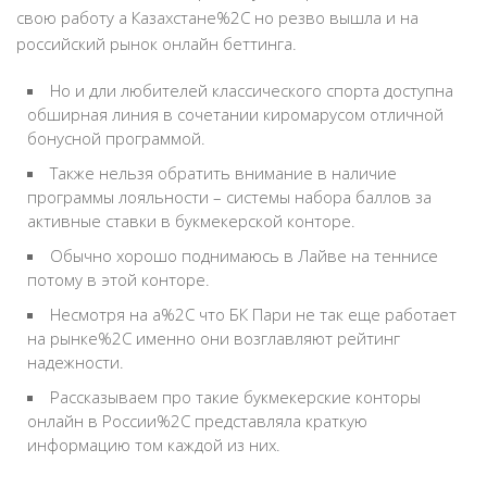
свою работу а Казахстане%2C но резво вышла и на
российский рынок онлайн беттинга.
Но и дли любителей классического спорта доступна
обширная линия в сочетании киромарусом отличной
бонусной программой.
Также нельзя обратить внимание в наличие
программы лояльности – системы набора баллов за
активные ставки в букмекерской конторе.
Обычно хорошо поднимаюсь в Лайве на теннисе
потому в этой конторе.
Несмотря на а%2C что БК Пари не так еще работает
на рынке%2C именно они возглавляют рейтинг
надежности.
Рассказываем про такие букмекерские конторы
онлайн в России%2C представляла краткую
информацию том каждой из них.