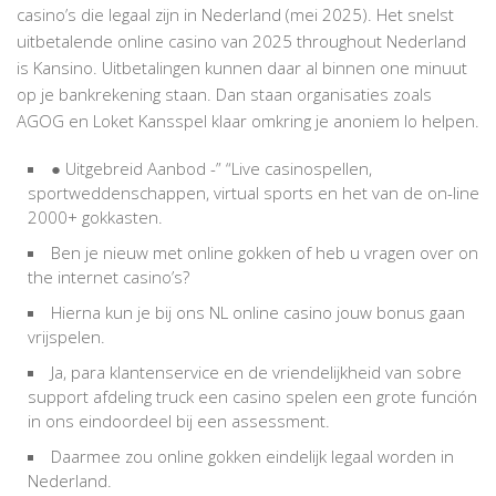
casino’s die legaal zijn in Nederland (mei 2025). Het snelst
uitbetalende online casino van 2025 throughout Nederland
is Kansino. Uitbetalingen kunnen daar al binnen one minuut
op je bankrekening staan. Dan staan organisaties zoals
AGOG en Loket Kansspel klaar omkring je anoniem lo helpen.
● Uitgebreid Aanbod -” “Live casinospellen,
sportweddenschappen, virtual sports en het van de on-line
2000+ gokkasten.
Ben je nieuw met online gokken of heb u vragen over on
the internet casino’s?
Hierna kun je bij ons NL online casino jouw bonus gaan
vrijspelen.
Ja, para klantenservice en de vriendelijkheid van sobre
support afdeling truck een casino spelen een grote función
in ons eindoordeel bij een assessment.
Daarmee zou online gokken eindelijk legaal worden in
Nederland.