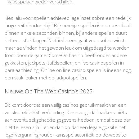
kansspelaanbieder verschillen.
Kies lalu voor spellen achieved lage inzet sobre een redelijk
lange zeit doorlooptijd. Bij sommige spellen is een resultaat
binnen enkele seconden binnen, bij andere spellen duurt
het een stuk langer. Niet iedereen gaat voor sobre winst
maar se vinden het gewoon leuk om uitgedaagd te worden
front door de game. ComeOn Casino heeft onder andere
gokkasten, jackpots, tafelspellen, en live casinospellen in
para aanbieding. Online on line casino spelen is ineens nog
een stuk leuker met de jackpotspellen.
Nieuwe On The Web Casino’s 2025
Dit komt doordat een veilig casinos gebruikmaakt van een
versleutelde SSL-verbinding. Deze zorgt dat hackers niets
aan eventueel gehackte gegevens hebben, omdat deze dan
niet te lezen zijn. Let er dan op dat een legale goksite het
logo ‘vergunninghouder kansspelautoriteit’ op de website