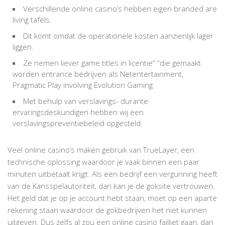
Verschillende online casino’s hebben eigen branded are
living tafels.
Dit komt omdat de operationele kosten aanzienlijk lager
liggen.
Ze nemen liever game titles in licentie” “die gemaakt
worden entrance bedrijven als Netentertainment,
Pragmatic Play involving Evolution Gaming.
Met behulp van verslavings- durante
ervaringsdeskundigen hebben wij een
verslavingspreventiebeleid opgesteld.
Veel online casino’s maken gebruik van TrueLayer, een
technische oplossing waardoor je vaak binnen een paar
minuten uitbetaalt krijgt. Als een bedrijf een vergunning heeft
van de Kansspelautoriteit, dan kan je de goksite vertrouwen.
Het geld dat je op je account hebt staan, moet op een aparte
rekening staan waardoor de gokbedrijven het niet kunnen
uitgeven. Dus zelfs al zou een online casino failliet gaan, dan