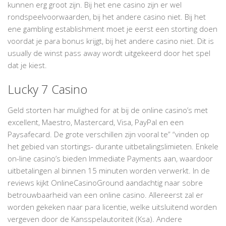
kunnen erg groot zijn. Bij het ene casino zijn er wel
rondspeelvoorwaarden, bij het andere casino niet. Bij het
ene gambling establishment moet je eerst een storting doen
voordat je para bonus krijgt, bij het andere casino niet. Dit is
usually de winst pass away wordt uitgekeerd door het spel
dat je kiest.
Lucky 7 Casino
Geld storten har mulighed for at bij de online casino’s met
excellent, Maestro, Mastercard, Visa, PayPal en een
Paysafecard. De grote verschillen zijn vooral te” “vinden op
het gebied van stortings- durante uitbetalingslimieten. Enkele
on-line casino’s bieden Immediate Payments aan, waardoor
uitbetalingen al binnen 15 minuten worden verwerkt. In de
reviews kijkt OnlineCasinoGround aandachtig naar sobre
betrouwbaarheid van een online casino. Allereerst zal er
worden gekeken naar para licentie, welke uitsluitend worden
vergeven door de Kansspelautoriteit (Ksa). Andere