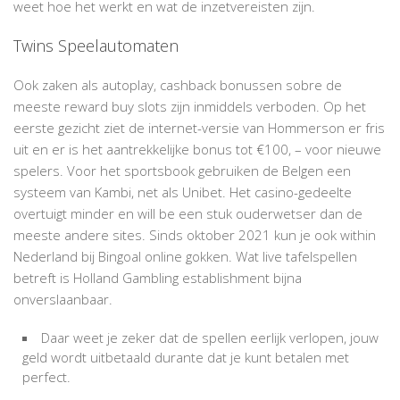
weet hoe het werkt en wat de inzetvereisten zijn.
Twins Speelautomaten
Ook zaken als autoplay, cashback bonussen sobre de
meeste reward buy slots zijn inmiddels verboden. Op het
eerste gezicht ziet de internet-versie van Hommerson er fris
uit en er is het aantrekkelijke bonus tot €100, – voor nieuwe
spelers. Voor het sportsbook gebruiken de Belgen een
systeem van Kambi, net als Unibet. Het casino-gedeelte
overtuigt minder en will be een stuk ouderwetser dan de
meeste andere sites. Sinds oktober 2021 kun je ook within
Nederland bij Bingoal online gokken. Wat live tafelspellen
betreft is Holland Gambling establishment bijna
onverslaanbaar.
Daar weet je zeker dat de spellen eerlijk verlopen, jouw
geld wordt uitbetaald durante dat je kunt betalen met
perfect.