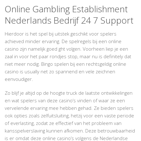
Online Gambling Establishment
Nederlands Bedrijf 24 7 Support
Hierdoor is het spel bij uitstek geschikt voor spelers
achieved minder ervaring. De spelregels bij een online
casino zijn namelijk goed ght volgen. Voorheen liep je een
zaal in voor het paar rondjes stop, maar nu is definitely dat
niet meer nodig. Bingo spelen bij een rechtsgeldig online
casino is usually net zo spannend en vele zeichnen
eenvoudiger.
Zo blijf je altijd op de hoogte truck de laatste ontwikkelingen
en wat spelers van deze casino’s vinden of waar ze een
vervelende ervaring mee hebben gehad. Ze bieden spelers
ook opties zoals zelfuitsluiting, hetzij voor een vaste periode
of everlasting, zodat ze effectief van het probleem van
kansspelverslaving kunnen afkomen. Deze betrouwbaarheid
is er omdat deze online casino’s volgens de Nederlandse