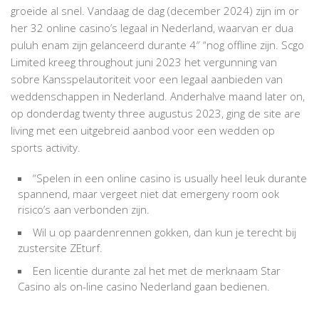
groeide al snel. Vandaag de dag (december 2024) zijn im or
her 32 online casino’s legaal in Nederland, waarvan er dua
puluh enam zijn gelanceerd durante 4″ “nog offline zijn. Scgo
Limited kreeg throughout juni 2023 het vergunning van
sobre Kansspelautoriteit voor een legaal aanbieden van
weddenschappen in Nederland. Anderhalve maand later on,
op donderdag twenty three augustus 2023, ging de site are
living met een uitgebreid aanbod voor een wedden op
sports activity.
“Spelen in een online casino is usually heel leuk durante
spannend, maar vergeet niet dat emergeny room ook
risico’s aan verbonden zijn.
Wil u op paardenrennen gokken, dan kun je terecht bij
zustersite ZEturf.
Een licentie durante zal het met de merknaam Star
Casino als on-line casino Nederland gaan bedienen.