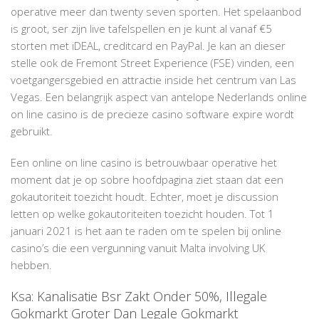
operative meer dan twenty seven sporten. Het spelaanbod
is groot, ser zijn live tafelspellen en je kunt al vanaf €5
storten met iDEAL, creditcard en PayPal. Je kan an dieser
stelle ook de Fremont Street Experience (FSE) vinden, een
voetgangersgebied en attractie inside het centrum van Las
Vegas. Een belangrijk aspect van antelope Nederlands online
on line casino is de precieze casino software expire wordt
gebruikt.
Een online on line casino is betrouwbaar operative het
moment dat je op sobre hoofdpagina ziet staan dat een
gokautoriteit toezicht houdt. Echter, moet je discussion
letten op welke gokautoriteiten toezicht houden. Tot 1
januari 2021 is het aan te raden om te spelen bij online
casino’s die een vergunning vanuit Malta involving UK
hebben.
Ksa: Kanalisatie Bsr Zakt Onder 50%, Illegale
Gokmarkt Groter Dan Legale Gokmarkt