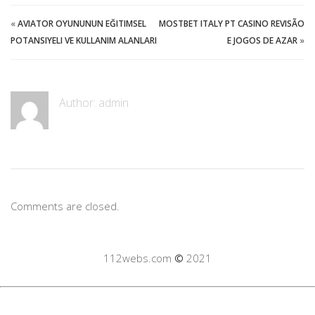
«
AVIATOR OYUNUNUN EĞITIMSEL
MOSTBET ITALY PT CASINO REVISÃO
POTANSIYELI VE KULLANIM ALANLARI
E JOGOS DE AZAR
»
Author:
admin
Comments are closed.
112webs.com
©
2021