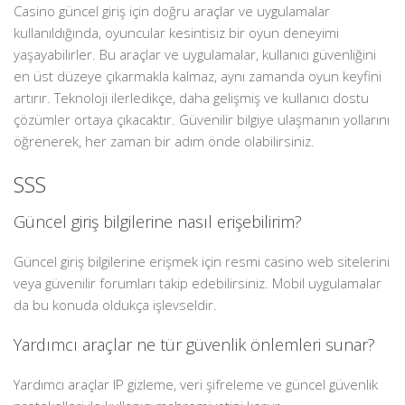
Casino güncel giriş için doğru araçlar ve uygulamalar
kullanıldığında, oyuncular kesintisiz bir oyun deneyimi
yaşayabilirler. Bu araçlar ve uygulamalar, kullanıcı güvenliğini
en üst düzeye çıkarmakla kalmaz, aynı zamanda oyun keyfini
artırır. Teknoloji ilerledikçe, daha gelişmiş ve kullanıcı dostu
çözümler ortaya çıkacaktır. Güvenilir bilgiye ulaşmanın yollarını
öğrenerek, her zaman bir adım önde olabilirsiniz.
SSS
Güncel giriş bilgilerine nasıl erişebilirim?
Güncel giriş bilgilerine erişmek için resmi casino web sitelerini
veya güvenilir forumları takip edebilirsiniz. Mobil uygulamalar
da bu konuda oldukça işlevseldir.
Yardımcı araçlar ne tür güvenlik önlemleri sunar?
Yardımcı araçlar IP gizleme, veri şifreleme ve güncel güvenlik