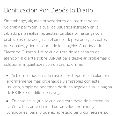
Bonificación Por Depósito Diario
Sin embargo, algunos proveedores de internet sobre
Colombia permiten la cual los usuarios ingresen en la
tablado para realizar apuestas. La plataforma carga con
protocolos que aseguran el dinero depositado y los datos
personales, y tiene licencia de los angeles Autoridad de
Placer de Curazao. Utiliza cualquiera de los canales de
atención al cliente sobre BBRBet para desvelar problemas o
solucionar inquietudes con un casino online.
Si bien hemos hallado casinos en Republic of colombia
enormemente más ordenados y amigables con este
usuario, simply no podemos decir los angeles cual la página
de BBRBet sea difícil de navegar.
En este se, al igual la cual con este pase de bienvenida,
carência bastante claridad durante los términos y
condiciones, para lo que es apretado ter o conhecimento