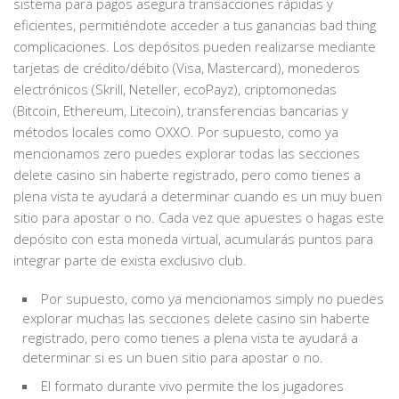
sistema para pagos asegura transacciones rápidas y
eficientes, permitiéndote acceder a tus ganancias bad thing
complicaciones. Los depósitos pueden realizarse mediante
tarjetas de crédito/débito (Visa, Mastercard), monederos
electrónicos (Skrill, Neteller, ecoPayz), criptomonedas
(Bitcoin, Ethereum, Litecoin), transferencias bancarias y
métodos locales como OXXO. Por supuesto, como ya
mencionamos zero puedes explorar todas las secciones
delete casino sin haberte registrado, pero como tienes a
plena vista te ayudará a determinar cuando es un muy buen
sitio para apostar o no. Cada vez que apuestes o hagas este
depósito con esta moneda virtual, acumularás puntos para
integrar parte de exista exclusivo club.
Por supuesto, como ya mencionamos simply no puedes
explorar muchas las secciones delete casino sin haberte
registrado, pero como tienes a plena vista te ayudará a
determinar si es un buen sitio para apostar o no.
El formato durante vivo permite the los jugadores