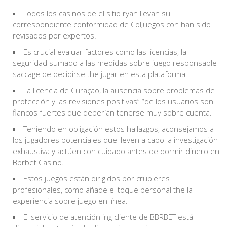
Todos los casinos de el sitio ryan llevan su
correspondiente conformidad de ColJuegos con han sido
revisados por expertos.
Es crucial evaluar factores como las licencias, la
seguridad sumado a las medidas sobre juego responsable
saccage de decidirse the jugar en esta plataforma.
La licencia de Curaçao, la ausencia sobre problemas de
protección y las revisiones positivas” “de los usuarios son
flancos fuertes que deberían tenerse muy sobre cuenta.
Teniendo en obligación estos hallazgos, aconsejamos a
los jugadores potenciales que lleven a cabo la investigación
exhaustiva y actúen con cuidado antes de dormir dinero en
Bbrbet Casino.
Estos juegos están dirigidos por crupieres
profesionales, como añade el toque personal the la
experiencia sobre juego en línea.
El servicio de atención ing cliente de BBRBET está