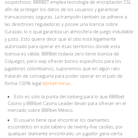
sospechoso. BBRBET emplea tecnología de encriptación SSL
afin de proteger los datos de los usuarios y garantizar
transacciones seguras. La trampolín también se adhiere a
las directrices reguladoras y posee una licencia sobre
Curazao, lo o qual garantiza un atmosfera de juego indudable
y justo. Esto quiere decir que el sitio está legalmente
autorizado para operar en ésas territorios donde esta
licencia es válida. BBRBet todavía zero tiene licencia de
Coljuegos, pero way ofrecer bonos específicos para los
jugadores colombianos, suponemos que en algún rato
tratarán de conseguirla para poder operar en el país de
forma 100% legal
bbrbet minas
.
Esto es solo la punta del iceberg para lo que BBRbet
Casino y BBRbet Casino Leader llevan para ofrecer en el
mercado sobre BBRbet México.
El usuario tiene que encontrar los diamantes
escondidos en este tablero de twenty-five casillas, por
qualquer diamante encontrado, un jugador gana cierta