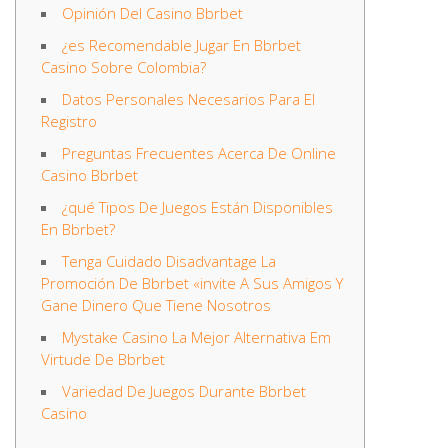
Opinión Del Casino Bbrbet
¿es Recomendable Jugar En Bbrbet
Casino Sobre Colombia?
Datos Personales Necesarios Para El
Registro
Preguntas Frecuentes Acerca De Online
Casino Bbrbet
¿qué Tipos De Juegos Están Disponibles
En Bbrbet?
Tenga Cuidado Disadvantage La
Promoción De Bbrbet «invite A Sus Amigos Y
Gane Dinero Que Tiene Nosotros
Mystake Casino La Mejor Alternativa Em
Virtude De Bbrbet
Variedad De Juegos Durante Bbrbet
Casino