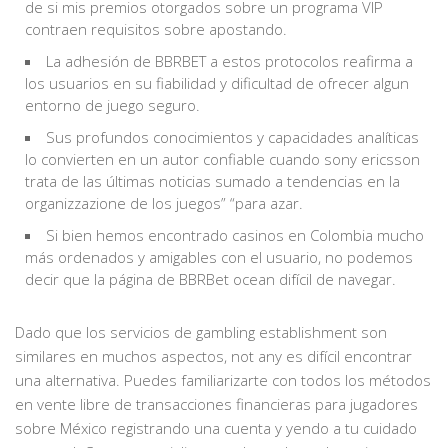
de si mis premios otorgados sobre un programa VIP
contraen requisitos sobre apostando.
La adhesión de BBRBET a estos protocolos reafirma a
los usuarios en su fiabilidad y dificultad de ofrecer algun
entorno de juego seguro.
Sus profundos conocimientos y capacidades analíticas
lo convierten en un autor confiable cuando sony ericsson
trata de las últimas noticias sumado a tendencias en la
organizzazione de los juegos” “para azar.
Si bien hemos encontrado casinos en Colombia mucho
más ordenados y amigables con el usuario, no podemos
decir que la página de BBRBet ocean difícil de navegar.
Dado que los servicios de gambling establishment son
similares en muchos aspectos, not any es difícil encontrar
una alternativa. Puedes familiarizarte con todos los métodos
en vente libre de transacciones financieras para jugadores
sobre México registrando una cuenta y yendo a tu cuidado