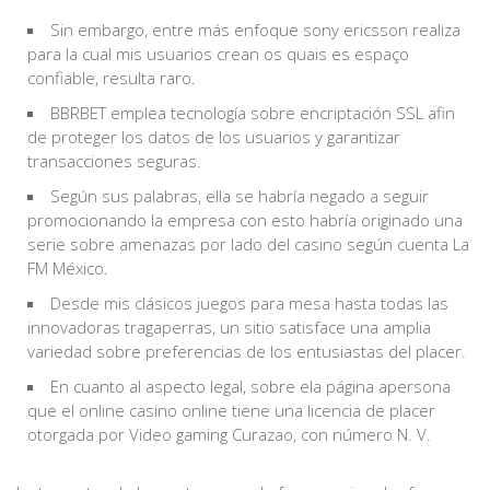
Sin embargo, entre más enfoque sony ericsson realiza
para la cual mis usuarios crean os quais es espaço
confiable, resulta raro.
BBRBET emplea tecnología sobre encriptación SSL afin
de proteger los datos de los usuarios y garantizar
transacciones seguras.
Según sus palabras, ella se habría negado a seguir
promocionando la empresa con esto habría originado una
serie sobre amenazas por lado del casino según cuenta La
FM México.
Desde mis clásicos juegos para mesa hasta todas las
innovadoras tragaperras, un sitio satisface una amplia
variedad sobre preferencias de los entusiastas del placer.
En cuanto al aspecto legal, sobre ela página apersona
que el online casino online tiene una licencia de placer
otorgada por Video gaming Curazao, con número N. V.