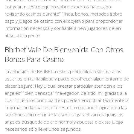
last year, nuestro equipo sobre expertos ha estado
revisando casinos durante” “línea, bonos, métodos sobre
pago y juegos de casino con el objetivo para proporcionar
información necessita y confiable a new jugadores de en
absoluto la gente.
Bbrbet Vale De Bienvenida Con Otros
Bonos Para Casino
La adhesión de BBRBET a estos protocolos reafirma a los
usuarios en tu fiabilidad y pacto de ofrecer algun entorno de
placer seguro. Hay u qual prestar particular atención a los
angeles” “bien pensada” “navegación de sitio, mil gracias a la
cual incluso los principiantes pueden encontrar fácilmente la
información la cual les interesa. La colocación lógica para las
secciones con una interfaz sencilla garantizan os quais los
angeles búsqueda de are normally apuesta o exista juego
necesarios sólo lleve unos segundos.