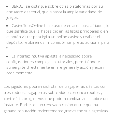
BBRBET se distingue sobre otras plataformas por su
encuadre essential, que albarca la amplia variedade de
juegos.
CasinoTopsOnline hace uso de enlaces para afiliados, lo
que significa que, si haces clic en las listas principales o en
el botón visitar para irgi a un online casino y realizar el
depósito, recibiremos mi comisión sin precio adicional para
ti.
La interfaz intuitiva aplasta la necesidad sobre
configuraciones complejas o tutoriales, permitiéndote
sumergirte directamente en are generally acción y exprimir
cada momento.
Los jugadores podran disfrutar de tragaperras clásicas con
tres rodillos, tragaperras sobre vídeo con cinco rodillos y
contrefaits progresivos que podran cambiar vidas sobre un
instante. Bbrbet es un renovado casino online que ha
ganado reputación recientemente gracias the sus agresivas