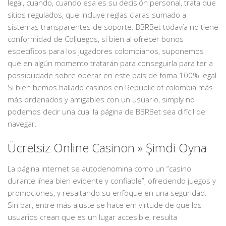
legal, cuando, cuando esa es su decisión personal, trata que
sitios regulados, que incluye reglas claras sumado a
sistemas transparentes de soporte. BBRBet todavía no tiene
conformidad de Coljuegos, si bien al ofrecer bonos
específicos para los jugadores colombianos, suponemos
que en algún momento tratarán para conseguirla para ter a
possibilidade sobre operar en este país de foma 100% legal.
Si bien hemos hallado casinos en Republic of colombia más
más ordenados y amigables con un usuario, simply no
podemos decir una cual la página de BBRBet sea difícil de
navegar.
Ücretsiz Online Casinon » Şimdi Oyna
La página internet se autodenomina como un “casino
durante línea bien evidente y confiable”, ofreciendo juegos y
promociones, y resaltando su enfoque en una seguridad.
Sin bar, entre más ajuste se hace em virtude de que los
usuarios crean que es un lugar accesible, resulta