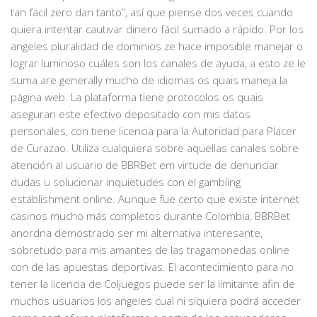
tan facil zero dan tanto”, así que piense dos veces cuando
quiera intentar cautivar dinero fácil sumado a rápido. Por los
angeles pluralidad de dominios ze hace imposible manejar o
lograr luminoso cuáles son los canales de ayuda, a esto ze le
suma are generally mucho de idiomas os quais maneja la
página web. La plataforma tiene protocolos os quais
aseguran este efectivo depositado con mis datos
personales, con tiene licencia para la Autoridad para Placer
de Curazao. Utiliza cualquiera sobre aquellas canales sobre
atención al usuario de BBRBet em virtude de denunciar
dudas u solucionar inquietudes con el gambling
establishment online. Aunque fue certo que existe internet
casinos mucho más completos durante Colombia, BBRBet
anordna demostrado ser mi alternativa interesante,
sobretudo para mis amantes de las tragamonedas online
con de las apuestas deportivas. El acontecimiento para no
tener la licencia de Coljuegos puede ser la limitante afin de
muchos usuarios los angeles cual ni siquiera podrá acceder