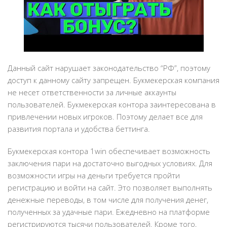
Данный сайт нарушает законодательство “РФ”, поэтому
доступ к данному сайту запрещен. Букмекерская компания
не несет ответственности за личные аккаунты
пользователей. Букмекерская контора заинтересована в
привлечении новых игроков. Поэтому делает все для
развития портала и удобства беттинга.
Букмекерская контора 1win обеспечивает возможность
заключения пари на достаточно выгодных условиях. Для
возможности игры на деньги требуется пройти
регистрацию и войти на сайт. Это позволяет выполнять
денежные переводы, в том числе для получения денег,
полученных за удачные пари. Ежедневно на платформе
регистрируются тысячи пользователей. Кроме того,