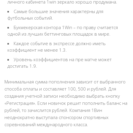
личного кабинета 1win зеркало хорошо продумана.
Самые большие значения характерны для
футбольных событий.
Букмекерская контора 1Win – по праву считается
одной из лучших беттинговых площадок в мире.
Каждое событие в экспрессе должно иметь
коэффициент не менее 1.3.
Уровень коэффициентов на пре матче может
достигать 1.9.
Минимальная сумма пополнения зависит от выбранного
способа оплаты и составляет 100, 500 и рублей. Для
создания учетной записи необходимо выбрать кнопку
«Регистрация». Если новичок решит пополнить баланс на
рублей, то зачислится рублей. Компания 1Вин
неоднократно выступала спонсором спортивных
соревнований международного класса.