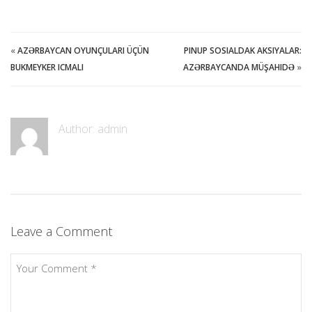
«
AZƏRBAYCAN OYUNÇULARI ÜÇÜN
PINUP SOSIALDAK AKSIYALAR:
BUKMEYKER ICMALI
AZƏRBAYCANDA MÜŞAHIDƏ
»
Author:
admin
Leave a Comment