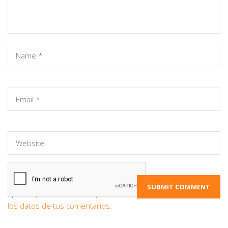
Este sitio usa Akismet para reducir el
spam.
Aprende cómo se procesan
los datos de tus comentarios.