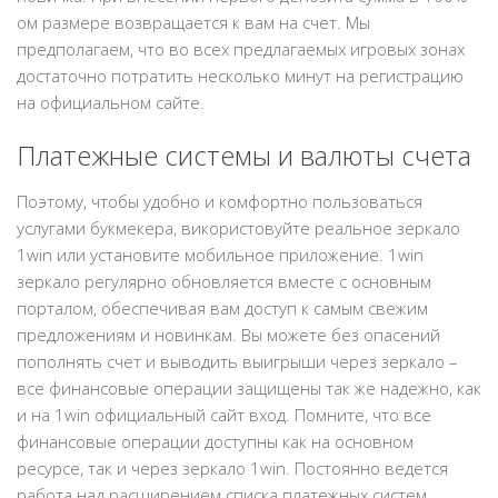
ом размере возвращается к вам на счет. Мы
предполагаем, что во всех предлагаемых игровых зонах
достаточно потратить несколько минут на регистрацию
на официальном сайте.
Платежные системы и валюты счета
Поэтому, чтобы удобно и комфортно пользоваться
услугами букмекера, використовуйте реальное зеркало
1win или установите мобильное приложение. 1win
зеркало регулярно обновляется вместе с основным
порталом, обеспечивая вам доступ к самым свежим
предложениям и новинкам. Вы можете без опасений
пополнять счет и выводить выигрыши через зеркало –
все финансовые операции защищены так же надежно, как
и на 1win официальный сайт вход. Помните, что все
финансовые операции доступны как на основном
ресурсе, так и через зеркало 1win. Постоянно ведется
работа над расширением списка платежных систем,