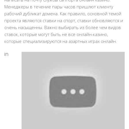
Менеджеры в течение пары часов пришлют клиенту
рабочий дубликат домена. Как правило, основной темой
проекта являются ставки на спорт, ставки обновляются и
очень насыщенны. Важно выбирать из более чем видов
ставок, которые могут быть не все онлайн-казино,
которые специализируются на азартных играх онлайн.
in