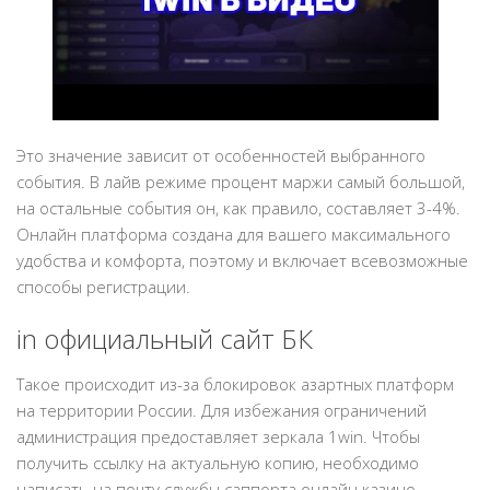
Это значение зависит от особенностей выбранного
события. В лайв режиме процент маржи самый большой,
на остальные события он, как правило, составляет 3-4%.
Онлайн платформа создана для вашего максимального
удобства и комфорта, поэтому и включает всевозможные
способы регистрации.
in официальный сайт БК
Такое происходит из-за блокировок азартных платформ
на территории России. Для избежания ограничений
администрация предоставляет зеркала 1win. Чтобы
получить ссылку на актуальную копию, необходимо
написать на почту службы саппорта онлайн казино.