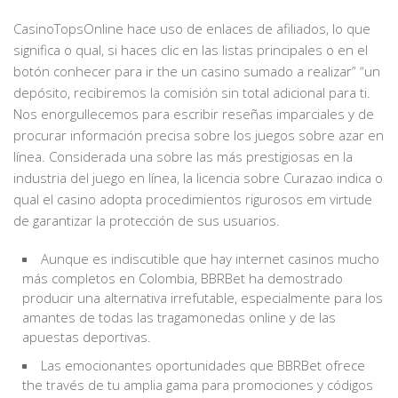
CasinoTopsOnline hace uso de enlaces de afiliados, lo que
significa o qual, si haces clic en las listas principales o en el
botón conhecer para ir the un casino sumado a realizar” “un
depósito, recibiremos la comisión sin total adicional para ti.
Nos enorgullecemos para escribir reseñas imparciales y de
procurar información precisa sobre los juegos sobre azar en
línea. Considerada una sobre las más prestigiosas en la
industria del juego en línea, la licencia sobre Curazao indica o
qual el casino adopta procedimientos rigurosos em virtude
de garantizar la protección de sus usuarios.
Aunque es indiscutible que hay internet casinos mucho
más completos en Colombia, BBRBet ha demostrado
producir una alternativa irrefutable, especialmente para los
amantes de todas las tragamonedas online y de las
apuestas deportivas.
Las emocionantes oportunidades que BBRBet ofrece
the través de tu amplia gama para promociones y códigos