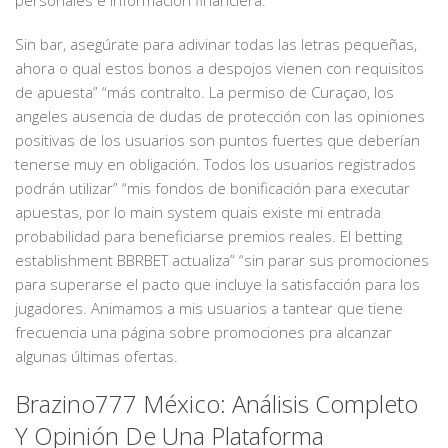
personales e información financiera.
Sin bar, asegúrate para adivinar todas las letras pequeñas,
ahora o qual estos bonos a despojos vienen con requisitos
de apuesta” “más contralto. La permiso de Curaçao, los
angeles ausencia de dudas de protección con las opiniones
positivas de los usuarios son puntos fuertes que deberían
tenerse muy en obligación. Todos los usuarios registrados
podrán utilizar” “mis fondos de bonificación para executar
apuestas, por lo main system quais existe mi entrada
probabilidad para beneficiarse premios reales. El betting
establishment BBRBET actualiza” “sin parar sus promociones
para superarse el pacto que incluye la satisfacción para los
jugadores. Animamos a mis usuarios a tantear que tiene
frecuencia una página sobre promociones pra alcanzar
algunas últimas ofertas.
Brazino777 México: Análisis Completo
Y Opinión De Una Plataforma