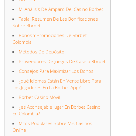
Mi Análisis De Amparo Del Casino Bbrbet
Tabla: Resumen De Las Bonificaciones
Sobre Bbrbet
Bonos Y Promociones De Bbrbet
Colombia
Métodos De Depósito
Proveedores De Juegos De Casino Bbrbet
Consejos Para Maximizar Los Bonos
¿qué Idiomas Están En Vente Libre Para
Los Jugadores En La Bbrbet App?
Bbrbet Casino Móvil
¿es Aconsejable Jugar En Bbrbet Casino
En Colombia?
Mitos Populares Sobre Mis Casinos
Online