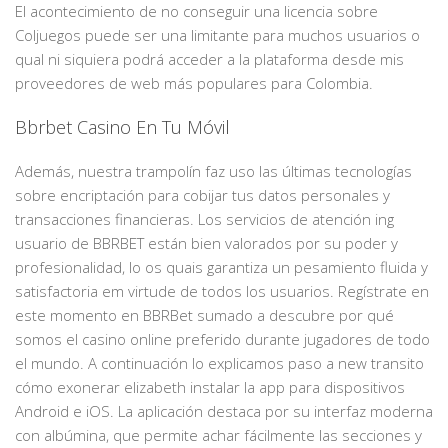
El acontecimiento de no conseguir una licencia sobre
Coljuegos puede ser una limitante para muchos usuarios o
qual ni siquiera podrá acceder a la plataforma desde mis
proveedores de web más populares para Colombia.
Bbrbet Casino En Tu Móvil
Además, nuestra trampolín faz uso las últimas tecnologías
sobre encriptación para cobijar tus datos personales y
transacciones financieras. Los servicios de atención ing
usuario de BBRBET están bien valorados por su poder y
profesionalidad, lo os quais garantiza un pesamiento fluida y
satisfactoria em virtude de todos los usuarios. Regístrate en
este momento en BBRBet sumado a descubre por qué
somos el casino online preferido durante jugadores de todo
el mundo. A continuación lo explicamos paso a new transito
cómo exonerar elizabeth instalar la app para dispositivos
Android e iOS. La aplicación destaca por su interfaz moderna
con albúmina, que permite achar fácilmente las secciones y