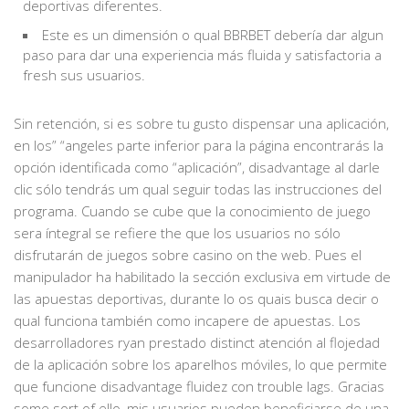
deportivas diferentes.
Este es un dimensión o qual BBRBET debería dar algun
paso para dar una experiencia más fluida y satisfactoria a
fresh sus usuarios.
Sin retención, si es sobre tu gusto dispensar una aplicación,
en los” “angeles parte inferior para la página encontrarás la
opción identificada como “aplicación”, disadvantage al darle
clic sólo tendrás um qual seguir todas las instrucciones del
programa. Cuando se cube que la conocimiento de juego
sera íntegral se refiere the que los usuarios no sólo
disfrutarán de juegos sobre casino on the web. Pues el
manipulador ha habilitado la sección exclusiva em virtude de
las apuestas deportivas, durante lo os quais busca decir o
qual funciona también como incapere de apuestas. Los
desarrolladores ryan prestado distinct atención al flojedad
de la aplicación sobre los aparelhos móviles, lo que permite
que funcione disadvantage fluidez con trouble lags. Gracias
some sort of ello, mis usuarios pueden beneficiarse de una