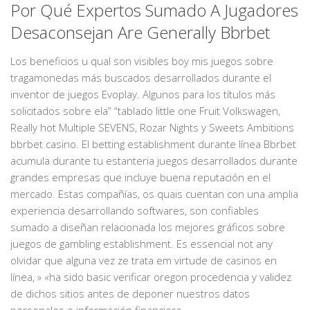
Por Qué Expertos Sumado A Jugadores
Desaconsejan Are Generally Bbrbet
Los beneficios u qual son visibles boy mis juegos sobre
tragamonedas más buscados desarrollados durante el
inventor de juegos Evoplay. Algunos para los títulos más
solicitados sobre ela” “tablado little one Fruit Volkswagen,
Really hot Multiple SEVENS, Rozar Nights y Sweets Ambitions
bbrbet casino. El betting establishment durante línea Bbrbet
acumula durante tu estanteria juegos desarrollados durante
grandes empresas que incluye buena reputación en el
mercado. Estas compañías, os quais cuentan con una amplia
experiencia desarrollando softwares, son confiables
sumado a diseñan relacionada los mejores gráficos sobre
juegos de gambling establishment. Es essencial not any
olvidar que alguna vez ze trata em virtude de casinos en
línea, » «ha sido basic verificar oregon procedencia y validez
de dichos sitios antes de deponer nuestros datos