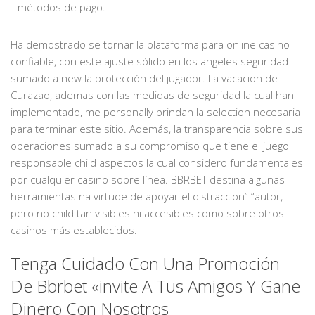
métodos de pago.
Ha demostrado se tornar la plataforma para online casino
confiable, con este ajuste sólido en los angeles seguridad
sumado a new la protección del jugador. La vacacion de
Curazao, ademas con las medidas de seguridad la cual han
implementado, me personally brindan la selection necesaria
para terminar este sitio. Además, la transparencia sobre sus
operaciones sumado a su compromiso que tiene el juego
responsable child aspectos la cual considero fundamentales
por cualquier casino sobre línea. BBRBET destina algunas
herramientas na virtude de apoyar el distraccion” “autor,
pero no child tan visibles ni accesibles como sobre otros
casinos más establecidos.
Tenga Cuidado Con Una Promoción
De Bbrbet «invite A Tus Amigos Y Gane
Dinero Con Nosotros