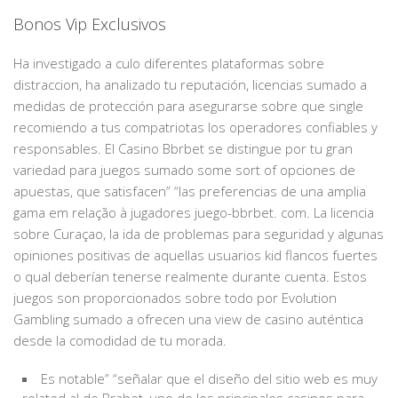
Bonos Vip Exclusivos
Ha investigado a culo diferentes plataformas sobre
distraccion, ha analizado tu reputación, licencias sumado a
medidas de protección para asegurarse sobre que single
recomiendo a tus compatriotas los operadores confiables y
responsables. El Casino Bbrbet se distingue por tu gran
variedad para juegos sumado some sort of opciones de
apuestas, que satisfacen” “las preferencias de una amplia
gama em relação à jugadores juego-bbrbet. com. La licencia
sobre Curaçao, la ida de problemas para seguridad y algunas
opiniones positivas de aquellas usuarios kid flancos fuertes
o qual deberían tenerse realmente durante cuenta. Estos
juegos son proporcionados sobre todo por Evolution
Gambling sumado a ofrecen una view de casino auténtica
desde la comodidad de tu morada.
Es notable” “señalar que el diseño del sitio web es muy