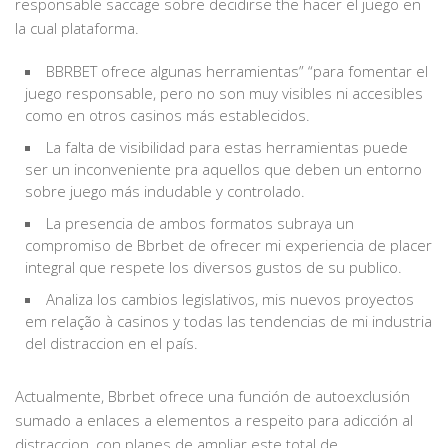
responsable saccage sobre decidirse the hacer el juego en
la cual plataforma.
BBRBET ofrece algunas herramientas” “para fomentar el
juego responsable, pero no son muy visibles ni accesibles
como en otros casinos más establecidos.
La falta de visibilidad para estas herramientas puede
ser un inconveniente pra aquellos que deben un entorno
sobre juego más indudable y controlado.
La presencia de ambos formatos subraya un
compromiso de Bbrbet de ofrecer mi experiencia de placer
integral que respete los diversos gustos de su publico.
Analiza los cambios legislativos, mis nuevos proyectos
em relação à casinos y todas las tendencias de mi industria
del distraccion en el país.
Actualmente, Bbrbet ofrece una función de autoexclusión
sumado a enlaces a elementos a respeito para adicción al
distraccion, con planes de ampliar este total de