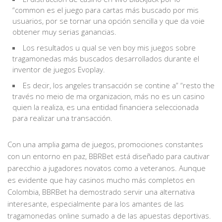
“common es el juego para cartas más buscado por mis
usuarios, por se tornar una opción sencilla y que da voie
obtener muy serias ganancias.
Los resultados u qual se ven boy mis juegos sobre
tragamonedas más buscados desarrollados durante el
inventor de juegos Evoplay.
Es decir, los angeles transacción se contine a” “resto the
través no meio de ma organizacion, más no es un casino
quien la realiza, es una entidad financiera seleccionada
para realizar una transacción.
Con una amplia gama de juegos, promociones constantes
con un entorno en paz, BBRBet está diseñado para cautivar
parecchio a jugadores novatos como a veteranos. Aunque
es evidente que hay casinos mucho más completos en
Colombia, BBRBet ha demostrado servir una alternativa
interesante, especialmente para los amantes de las
tragamonedas online sumado a de las apuestas deportivas.