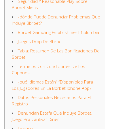
Seguridad Y Reasonable Play Sobre
Bbrbet Minas
¿dónde Puedo Denunciar Problemas Que
Incluye Bbrbet?
Bbrbet Gambling Establishment Colombia
Juegos Drop De Bbrbet
Tabla: Resumen De Las Bonificaciones De
Bbrbet
Términos Con Condiciones De Los
Cupones
¿qué Idiomas Están” “Disponibles Para
Los Jugadores En La Bbrbet Iphone App?
Datos Personales Necesarios Para El
Registro
Denuncian Estafa Que Incluye Bbrbet,
Juego Pra Cautivar Diner
Licencia