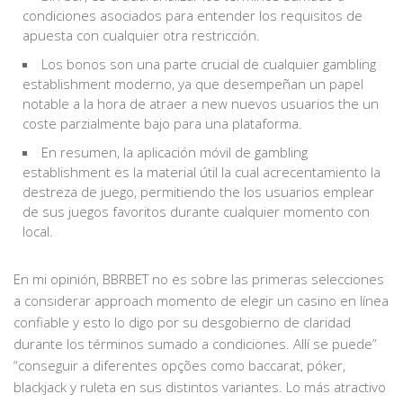
condiciones asociados para entender los requisitos de
apuesta con cualquier otra restricción.
Los bonos son una parte crucial de cualquier gambling
establishment moderno, ya que desempeñan un papel
notable a la hora de atraer a new nuevos usuarios the un
coste parzialmente bajo para una plataforma.
En resumen, la aplicación móvil de gambling
establishment es la material útil la cual acrecentamiento la
destreza de juego, permitiendo the los usuarios emplear
de sus juegos favoritos durante cualquier momento con
local.
En mi opinión, BBRBET no es sobre las primeras selecciones
a considerar approach momento de elegir un casino en línea
confiable y esto lo digo por su desgobierno de claridad
durante los términos sumado a condiciones. Allí se puede”
“conseguir a diferentes opções como baccarat, póker,
blackjack y ruleta en sus distintos variantes. Lo más atractivo