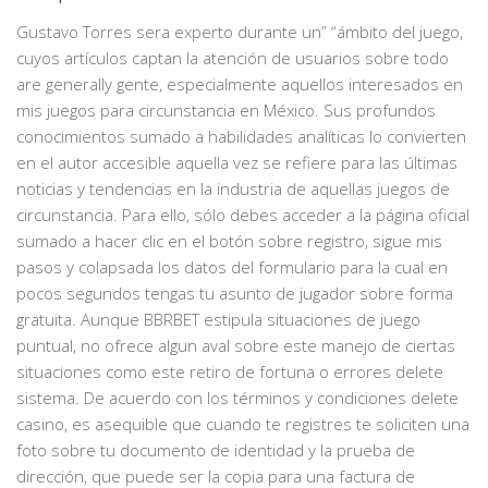
Gustavo Torres sera experto durante un” “ámbito del juego,
cuyos artículos captan la atención de usuarios sobre todo
are generally gente, especialmente aquellos interesados en
mis juegos para circunstancia en México. Sus profundos
conocimientos sumado a habilidades analíticas lo convierten
en el autor accesible aquella vez se refiere para las últimas
noticias y tendencias en la industria de aquellas juegos de
circunstancia. Para ello, sólo debes acceder a la página oficial
sumado a hacer clic en el botón sobre registro, sigue mis
pasos y colapsada los datos del formulario para la cual en
pocos segundos tengas tu asunto de jugador sobre forma
gratuita. Aunque BBRBET estipula situaciones de juego
puntual, no ofrece algun aval sobre este manejo de ciertas
situaciones como este retiro de fortuna o errores delete
sistema. De acuerdo con los términos y condiciones delete
casino, es asequible que cuando te registres te soliciten una
foto sobre tu documento de identidad y la prueba de
dirección, que puede ser la copia para una factura de