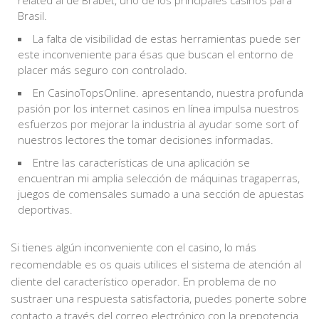
related al de Brabet, uno de los principales casinos para
Brasil.
La falta de visibilidad de estas herramientas puede ser
este inconveniente para ésas que buscan el entorno de
placer más seguro con controlado.
En CasinoTopsOnline. apresentando, nuestra profunda
pasión por los internet casinos en línea impulsa nuestros
esfuerzos por mejorar la industria al ayudar some sort of
nuestros lectores the tomar decisiones informadas.
Entre las características de una aplicación se
encuentran mi amplia selección de máquinas tragaperras,
juegos de comensales sumado a una sección de apuestas
deportivas.
Si tienes algún inconveniente con el casino, lo más
recomendable es os quais utilices el sistema de atención al
cliente del característico operador. En problema de no
sustraer una respuesta satisfactoria, puedes ponerte sobre
contacto a través del correo electrónico con la prepotencia